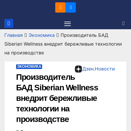
Перейти
к
содержимому
Главная
Экономика
Производитель БАД
Siberian Wellness внедрит бережливые технологии
на производстве
ЭКОНОМИКА
Дзен.Новости
Производитель
БАД Siberian Wellness
внедрит бережливые
технологии на
производстве