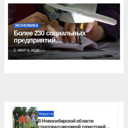
ЭКОНОМИКА
Более 230 социальных
предприятий
зарегистрировано в
ИЮЛ 5, 2026
Новосибирской области
Новости
В Новосибирской области
стартовал окружной туристский