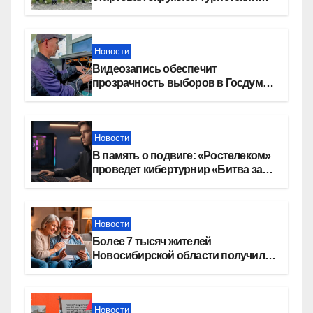
слет молодежи
Новости
Видеозапись обеспечит
прозрачность выборов в Госдуму
в Новосибирской области
Новости
В память о подвиге: «Ростелеком»
проведет кибертурнир «Битва за
Москву»
Новости
Более 7 тысяч жителей
Новосибирской области получили
увеличение пенсии после 80 лет
Новости