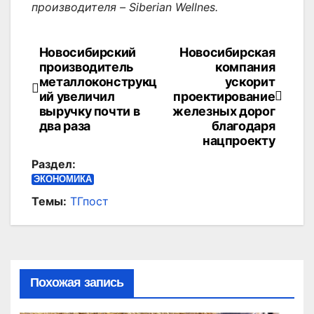
производителя – Siberian Wellnes.
Новосибирский
Новосибирская
Навигация
производитель
компания
по
металлоконструкц
ускорит
ий увеличил
проектирование
записям
выручку почти в
железных дорог
два раза
благодаря
нацпроекту
Раздел:
ЭКОНОМИКА
Темы:
ТГпост
Похожая запись