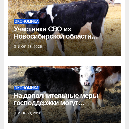
ЭКОНОМИКА
Участники СВО из
Новосибирской области
получат гранты на развитие
ИЮЛ 28, 2026
агробизнеса
ЭКОНОМИКА
На дополнительные меры
господдержки могут
рассчитывать новосибирские
ИЮЛ 21, 2026
фермеры