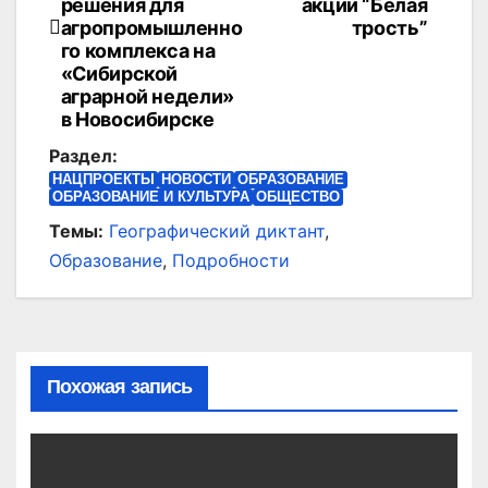
решения для
акции “Белая
записям
агропромышленно
трость”
го комплекса на
«Сибирской
аграрной недели»
в Новосибирске
Раздел:
НАЦПРОЕКТЫ
НОВОСТИ
ОБРАЗОВАНИЕ
ОБРАЗОВАНИЕ И КУЛЬТУРА
ОБЩЕСТВО
Темы:
Географический диктант
,
Образование
,
Подробности
Похожая запись