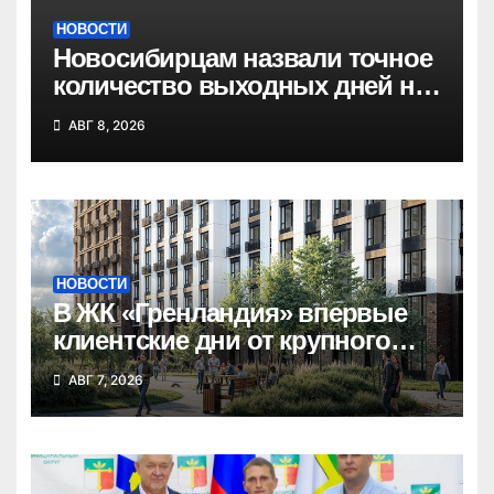
НОВОСТИ
Новосибирцам назвали точное
количество выходных дней на
праздники в 2027 году
АВГ 8, 2026
НОВОСТИ
В ЖК «Гренландия» впервые
клиентские дни от крупного
девелопера — группы
АВГ 7, 2026
компаний «СОЮЗ»