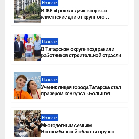
Новости
В ЖК «Гренландия» впервые
клиентские дни от крупного
девелопера — группы компаний
«СОЮЗ»
Новости
В Татарском округе поздравили
работников строительной отрасли
Новости
Ученик лицея города Татарска стал
призером конкурса «Большая
перемена»
Новости
Многодетным семьям
Новосибирской области вручены
сертификаты на приобретение