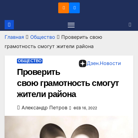
Перейти
к
содержимому
Главная
Общество
Проверить свою
грамотность смогут жители района
ОБЩЕСТВО
Дзен.Новости
Проверить
свою грамотность смогут
жители района
Александр Петров
ФЕВ 16, 2022