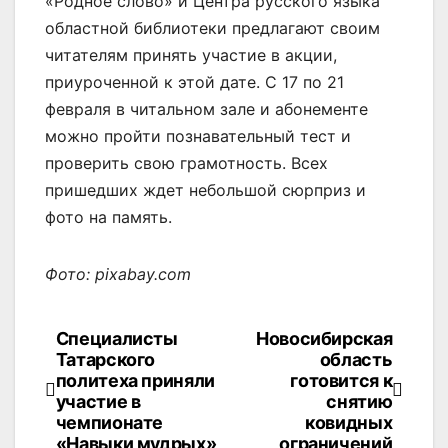
«Родное слово» и Центра русского языка
областной библиотеки предлагают своим
читателям принять участие в акции,
приуроченной к этой дате. С 17 по 21
февраля в читальном зале и абонементе
можно пройти познавательный тест и
проверить свою грамотность. Всех
пришедших ждет небольшой сюрприз и
фото на память.
Фото: pixabay.com
Специалисты
Новосибирская
Навигация
Татарского
область
по
политеха приняли
готовится к
участие в
снятию
записям
чемпионате
ковидных
«Навыки мудрых»
ограничений