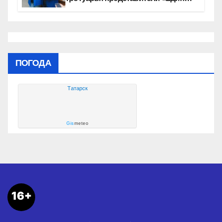
России» контролируют работы на
социальных объектах
ПОГОДА
Татарск
Gis
meteo
16+