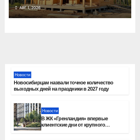
воспользовались почти 50
АВГ 1, 2026
тысяч семей
Новости
Новосибирцам назвали точное количество
выходных дней на праздники в 2027 году
Новости
В ЖК «Гренландия» впервые
клиентские дни от крупного
девелопера — группы компаний
«СОЮЗ»