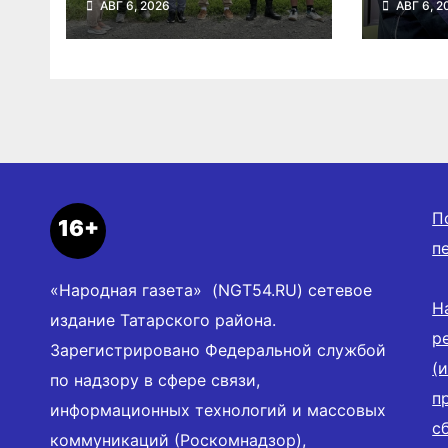
АВГ 6, 2026
АВГ 6, 2
туристский слет
выбор
молодежи
в Нов
облас
П
16+
п
«Народная газета» (NGT54.RU) сетевое
Н
издание Татарского района.
р
Зарегистрировано Федеральной службой
(
по надзору в сфере связи,
п
информационных технологий и массовых
с
коммуникаций (Роскомнадзор),