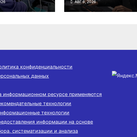
026
АВГ 6, 2026
ов в Госдуму
кибертурнир
осибирской
«Битва за Москву»
ти
олитика конфиденциальности
ерсональных данных
а информационном ресурсе применяются
екомендательные технологии
информационные технологии
редоставления информации на основе
бора, систематизации и анализа