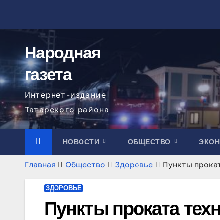
Перейти
к
содержимому
Народная
газета
Интернет-издание
Татарского района
НОВОСТИ
ОБЩЕСТВО
ЭКО
Главная
Общество
Здоровье
Пункты прока
ЗДОРОВЬЕ
Пункты проката тех