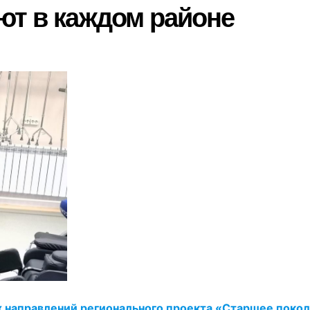
ют в каждом районе
х направлений регионального проекта «Старшее поко