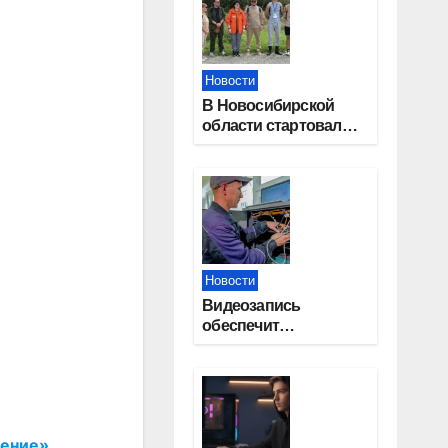
Новости
В Новосибирской
области стартовал
окружной туристский
слет молодежи
Новости
Видеозапись
обеспечит
прозрачность
выборов в Госдуму в
Новосибирской
области
ление»