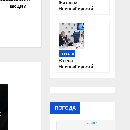
Жителей
акции
Новосибирской
области приглашают
на открытую
квалификацию
премии «КАРДО»
Новости
В села
Новосибирской
области
трудоустроят 20
работников
культуры
ПОГОДА
:
Татарск