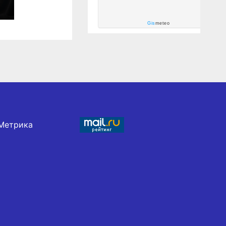
Gis
meteo