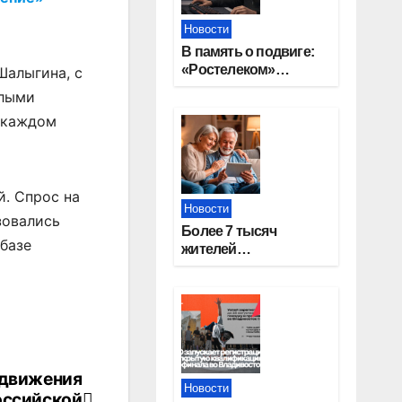
Новости
В память о подвиге:
«Ростелеком»
Шалыгина, с
проведет
илыми
кибертурнир «Битва
в каждом
за Москву»
. Спрос на
Новости
зовались
Более 7 тысяч
 базе
жителей
Новосибирской
области получили
увеличение пенсии
после 80 лет
 движения
Новости
оссийской