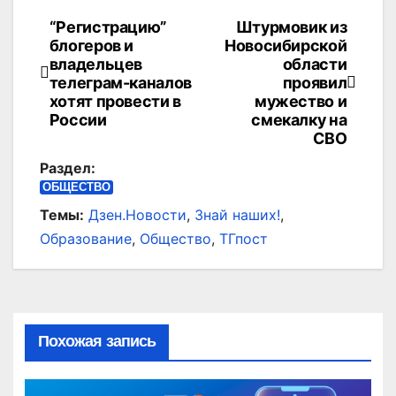
“Регистрацию”
Штурмовик из
Навигация
блогеров и
Новосибирской
по
владельцев
области
телеграм-каналов
проявил
записям
хотят провести в
мужество и
России
смекалку на
СВО
Раздел:
ОБЩЕСТВО
Темы:
Дзен.Новости
,
Знай наших!
,
Образование
,
Общество
,
ТГпост
Похожая запись