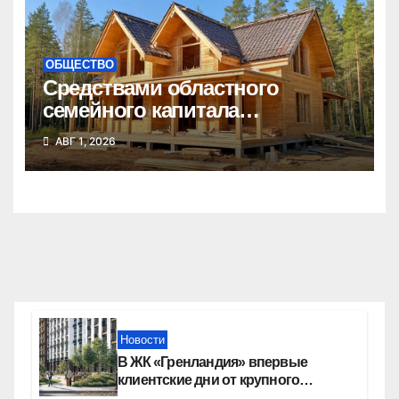
ОБЩЕСТВО
Средствами областного
семейного капитала
воспользовались почти 50
АВГ 1, 2026
тысяч семей
Новости
В ЖК «Гренландия» впервые
клиентские дни от крупного
девелопера — группы компаний