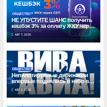
ОБЩЕСТВО
НЕ УПУСТИТЕ ШАНС получить
кешбэк 3% за оплату ЖКУ через
СБП в «Платосфере»
АВГ 7, 2026
ОБЩЕСТВО
Непилотируемые дирижабли
впервые поднялись в небо в
Новосибирской области
АВГ 1, 2026