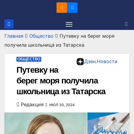
Перейти
к
содержимому
Главная
Общество
Путевку на берег моря
получила школьница из Татарска
ОБЩЕСТВО
Дзен.Новости
Путевку на
берег моря получила
школьница из Татарска
Редакция
ИЮЛ 30, 2024