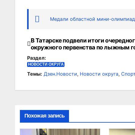
Медали областной мини-олимпиады
В Татарске подвели итоги очередног
Навигация
окружного первенства по лыжным г
по
Раздел:
записям
НОВОСТИ ОКРУГА
Темы:
Дзен.Новости
,
Новости округа
,
Спор
Похожая запись