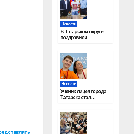
Новости
В Татарском округе
поздравили
работников
строительной
отрасли
Новости
Ученик лицея города
Татарска стал
призером конкурса
«Большая перемена»
представлять