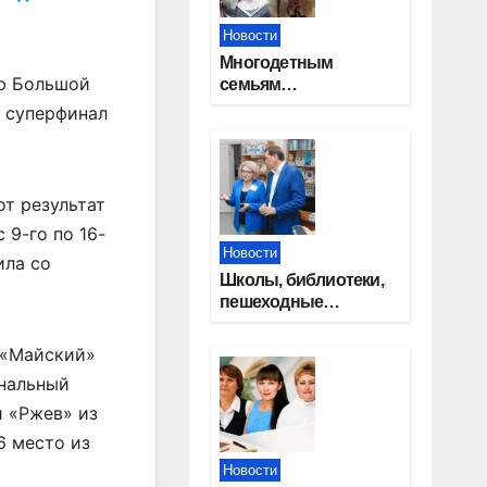
Новости
Многодетным
ню Большой
семьям
Новосибирской
а суперфинал
области вручены
сертификаты на
приобретение
автомобилей
от результат
 9-го по 16-
Новости
ила со
Школы, библиотеки,
пешеходные
тротуары:
представители
 «Майский»
«Единой России»
инальный
контролируют
работы на
й «Ржев» из
социальных
6 место из
объектах
Новости