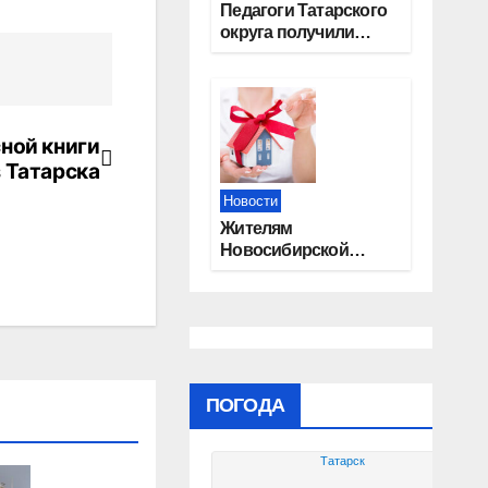
Педагоги Татарского
округа получили
областные награды
ной книги
 Татарска
Новости
Жителям
Новосибирской
области напомнили,
почему важно
оформить право
собственности на
квартиру
ПОГОДА
Татарск