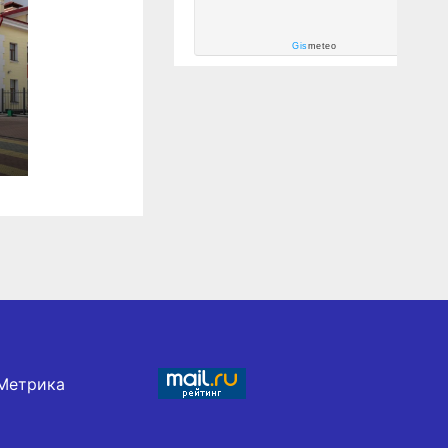
Gis
meteo