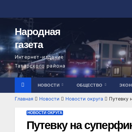
Перейти
к
содержимому
Народная
газета
Интернет-издание
Татарского района
НОВОСТИ
ОБЩЕСТВО
ЭКО
Главная
Новости
Новости округа
Путевку 
НОВОСТИ ОКРУГА
Путевку на суперфи