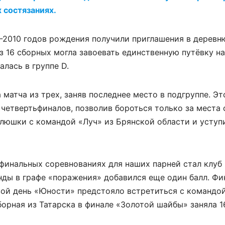
 состязаниях.
2010 годов рождения получили приглашения в дерев
 16 сборных могла завоевать единственную путёвку н
лась в группе D.
матча из трех, заняв последнее место в подгруппе. Эт
четвертьфиналов, позволив бороться только за места с
клюшки с командой «Луч» из Брянской области и уступ
инальных соревнованиях для наших парней стал клуб
нды в графе «поражения» добавился еще один балл. Ф
овой день «Юности» предстояло встретиться с командо
сборная из Татарска в финале «Золотой шайбы» заняла 1