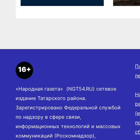
Новосибирской
почти
области
семе
П
16+
п
«Народная газета» (NGT54.RU) сетевое
Н
издание Татарского района.
р
Зарегистрировано Федеральной службой
(
по надзору в сфере связи,
п
информационных технологий и массовых
с
коммуникаций (Роскомнадзор),