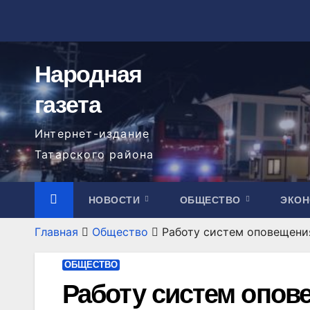
Перейти
к
содержимому
Народная
газета
Интернет-издание
Татарского района
НОВОСТИ
ОБЩЕСТВО
ЭКО
Главная
Общество
Работу систем оповещения
ОБЩЕСТВО
Работу систем опов