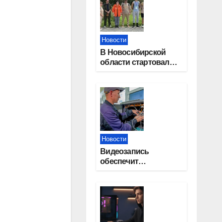
Новости
В Новосибирской
области стартовал
окружной туристский
слет молодежи
Новости
Видеозапись
обеспечит
прозрачность
выборов в Госдуму в
Новосибирской
области