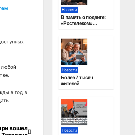
тем
Новости
В память о подвиге:
«Ростелеком»
проведет
кибертурнир «Битва
доступных
за Москву»
– любой
Новости
тве.
Более 7 тысяч
жителей
Новосибирской
жды в год в
области получили
дать
увеличение пенсии
после 80 лет
ири вошел
Новости