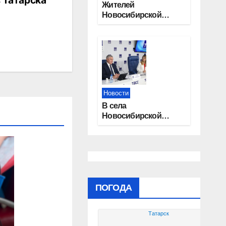
 Татарска
Жителей
Новосибирской
области приглашают
на открытую
квалификацию
премии «КАРДО»
Новости
В села
Новосибирской
области
трудоустроят 20
работников
культуры
ПОГОДА
Татарск