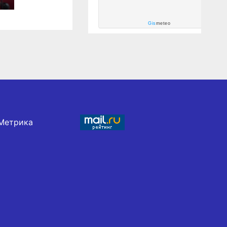
Gis
meteo