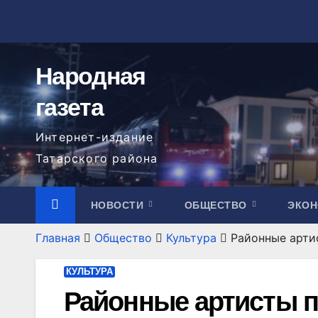
Перейти
к
содержимому
Народная
газета
Интернет-издание
Татарского района
НОВОСТИ
ОБЩЕСТВО
ЭКО
Главная
Общество
Культура
Районные артис
КУЛЬТУРА
Районные артисты п