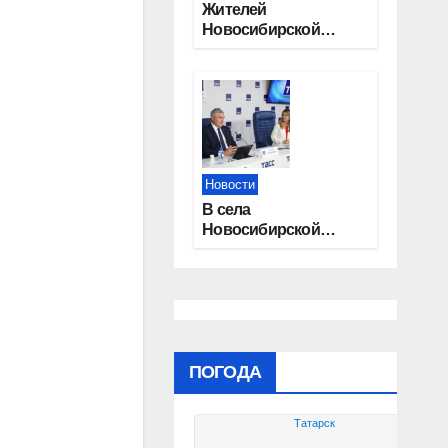
Жителей
Новосибирской
области приглашают
на открытую
квалификацию
премии «КАРДО»
Новости
В села
Новосибирской
области
трудоустроят 20
работников
культуры
ПОГОДА
Татарск