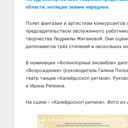
области, носящие звание народных.
Полет фантазии и артистизм конкурсантов 
председательством заслуженного работник
творчества Людмилы Жигановой. Они оценил
дипломантов трёх степеней в нескольких н
В номинации «Фольклорные ансамбли» дипло
«Возрождение» (руководитель Галина Попов
театр танцев «Калейдоскоп ритмов». Руков
и Ирина Репкина.
На сцене – «Калейдоскоп ритмов». Фото из