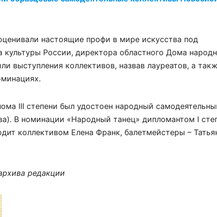
оценивали настоящие профи в мире искусства под
а культуры России, директора областного Дома народ
и выступления коллективов, назвав лауреатов, а так
оминациях.
ма III степени был удостоен народный самодеятельны
а). В номинации «Народный танец» дипломантом I сте
одит коллективом Елена Франк, балетмейстеры – Тать
 архива редакции