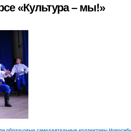
рсе «Культура – мы!»
вили образцовые самодеятельные коллективы Новосиб