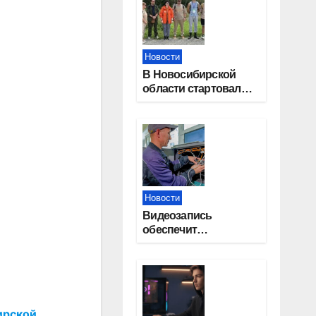
Новости
В Новосибирской
области стартовал
окружной туристский
слет молодежи
Новости
Видеозапись
обеспечит
прозрачность
выборов в Госдуму в
Новосибирской
области
ирской