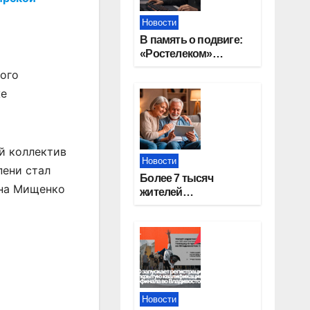
Новости
В память о подвиге:
«Ростелеком»
проведет
ного
кибертурнир «Битва
же
за Москву»
й коллектив
Новости
пени стал
Более 7 тысяч
яна Мищенко
жителей
Новосибирской
области получили
увеличение пенсии
после 80 лет
Новости