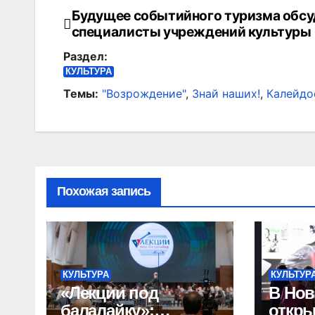
Будущее событийного туризма обс
Навигация
специалисты учреждений культуры
по
Раздел:
записям
КУЛЬТУРА
Темы:
"Возрождение"
,
Знай наших!
,
Калейдо
Похожая запись
КУЛЬТУРА
КУЛЬТУР
«Лекции под
В Нов
балалайку»:
откр