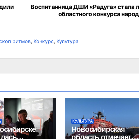
удили
Воспитанница ДШИ «Радуга» стала 
областного конкурса народ
скоп ритмов
,
Конкурс
,
Культура
А
КУЛЬТУРА
осибирске
Новосибирская
ылась
область отмечает