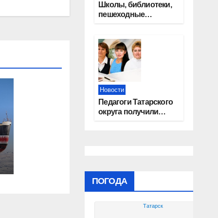
Школы, библиотеки,
пешеходные
тротуары:
представители
«Единой России»
контролируют
работы на
социальных
объектах
Новости
Педагоги Татарского
округа получили
областные награды
ПОГОДА
Татарск