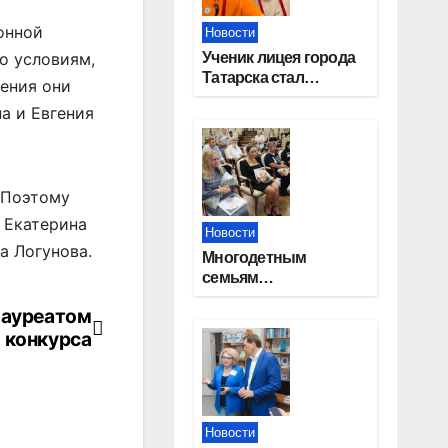
онной
Новости
Ученик лицея города
но условиям,
Татарска стал
ления они
призером конкурса
а и Евгения
«Большая перемена»
 Поэтому
 Екатерина
Новости
а Логунова.
Многодетным
семьям
Новосибирской
лауреатом
области вручены
 конкурса
сертификаты на
приобретение
автомобилей
Новости