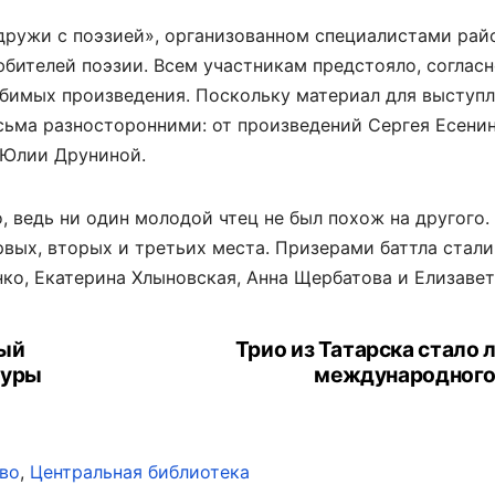
 дружи с поэзией», организованном специалистами рай
юбителей поэзии. Всем участникам предстояло, соглас
юбимых произведения. Поскольку материал для выступ
сьма разносторонними: от произведений Сергея Есенин
 Юлии Друниной.
 ведь ни один молодой чтец не был похож на другого.
рвых, вторых и третьих места. Призерами баттла стали
ко, Екатерина Хлыновская, Анна Щербатова и Елизавет
ный
Трио из Татарска стало 
туры
международного
во
,
Центральная библиотека