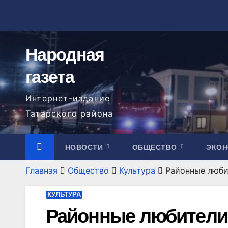
Перейти
к
содержимому
Народная
газета
Интернет-издание
Татарского района
НОВОСТИ
ОБЩЕСТВО
ЭКО
Главная
Общество
Культура
Районные люби
КУЛЬТУРА
Районные любители 