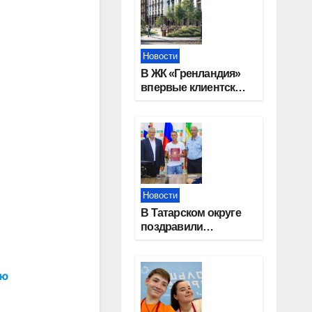
Новости
В ЖК «Гренландия»
впервые клиентские
дни от крупного
девелопера —
группы компаний
«СОЮЗ»
Новости
В Татарском округе
поздравили
работников
строительной
отрасли
ию