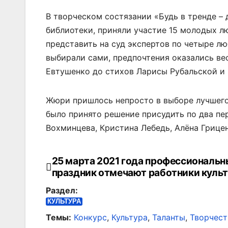
В творческом состязании «Будь в тренде –
библиотеки, приняли участие 15 молодых л
представить на суд экспертов по четыре л
выбирали сами, предпочтения оказались ве
Евтушенко до стихов Ларисы Рубальской и
Жюри пришлось непросто в выборе лучшего,
было принято решение присудить по два пе
Вохминцева, Кристина Лебедь, Алёна Грицен
25 марта 2021 года профессиональ
Навигация
праздник отмечают работники куль
по
Раздел:
записям
КУЛЬТУРА
Темы:
Конкурс
,
Культура
,
Таланты
,
Творчест