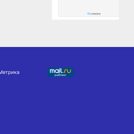
Gis
meteo