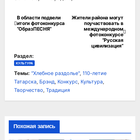
В области подвели
Жители района могут
Навигация
итоги фотоконкурса
поучаствовать в
“ОбразПЕСНЯ”
международном
по
фотоконкурсе
“Русская
записям
цивилизация”
Раздел:
КУЛЬТУРА
Темы:
"Хлебное раздолье"
,
110-летие
Татарска
,
Брэнд
,
Конкурс
,
Культура
,
Творчество
,
Традиция
Похожая запись