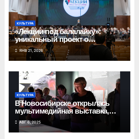
КУЛЬТУРА
«Лекции под балалайку»:
уникальный проект о
народных инструментах
ЯНВ 21, 2026
КУЛЬТУРА
В Новосибирске открылась
мультимедийная выставка,
посвященная Великой Победе
АВГ 6, 2025