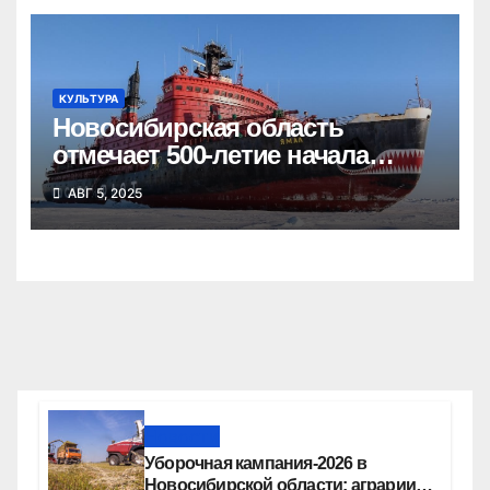
КУЛЬТУРА
Новосибирская область
отмечает 500-летие начала
освоения Северного морского
АВГ 5, 2025
пути
Новости
Уборочная кампания‑2026 в
Новосибирской области: аграрии