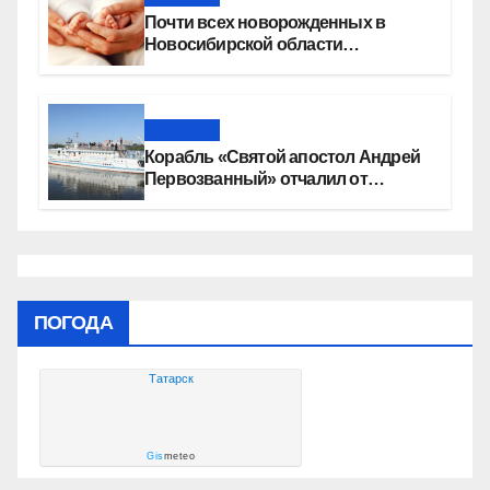
Почти всех новорожденных в
Новосибирской области
прикладывают к груди сразу после
рождения
Новости
Корабль «Святой апостол Андрей
Первозванный» отчалил от
набережной Новосибирска
ПОГОДА
Татарск
Gis
meteo