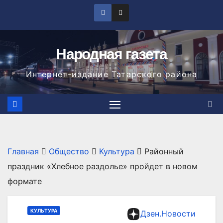
Перейти
к
содержимому
Народная газета
Интернет-издание Татарского района
Главная
Общество
Культура
Районный
праздник «Хлебное раздолье» пройдет в новом
формате
КУЛЬТУРА
Дзен.Новости