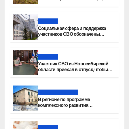
наращивают темпы работ
Новости
Социальная сфера и поддержка
участников СВО обозначены
приоритетами бюджетной
политики Новосибирской области
Новости
Участник СВО из Новосибирской
области приехал в отпуск, чтобы
создать семью
Новости региона
В регионе по программе
комплексного развития
территорий построят более 8,4
миллиона квадратных метров
жилья
Новости