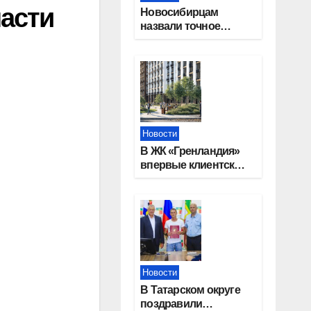
ласти
Новосибирцам
назвали точное
количество
выходных дней на
праздники в 2027
году
Новости
В ЖК «Гренландия»
впервые клиентские
дни от крупного
девелопера —
группы компаний
«СОЮЗ»
Новости
В Татарском округе
поздравили