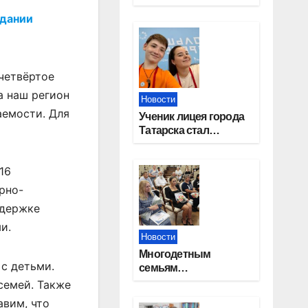
работников
едании
строительной
отрасли
четвёртое
а наш регион
Новости
аемости. Для
Ученик лицея города
Татарска стал
призером конкурса
«Большая перемена»
16
рно-
ддержке
и.
Новости
Многодетным
с детьми.
семьям
Новосибирской
семей. Также
области вручены
авим, что