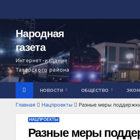
Перейти
к
содержимому
Народная
газета
Интернет-издание
Татарского района
НОВОСТИ
ОБЩЕСТВО
ЭКО
Главная
Нацпроекты
Разные меры поддержки
НАЦПРОЕКТЫ
Разные меры поддер