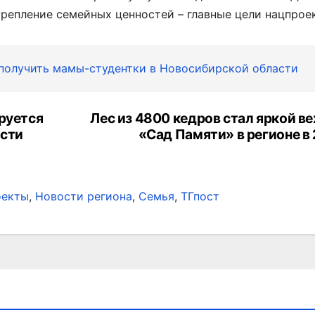
крепление семейных ценностей – главные цели нацпрое
 получить мамы-студентки в Новосибирской области
ируется
Лес из 4800 кедров стал яркой в
асти
«Сад Памяти» в регионе в
оекты
,
Новости региона
,
Семья
,
ТГпост