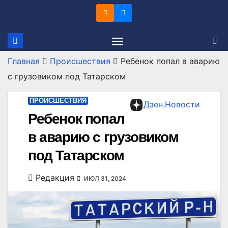
Перейти
к
содержимому
Главная
Происшествия
Ребенок попал в аварию
с грузовиком под Татарском
ПРОИСШЕСТВИЯ
Дзен.Новости
Ребенок попал
в аварию с грузовиком
под Татарском
Редакция
ИЮЛ 31, 2024