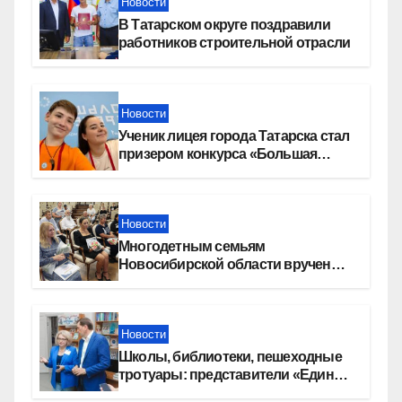
Новости
В Татарском округе поздравили
работников строительной отрасли
Новости
Ученик лицея города Татарска стал
призером конкурса «Большая
перемена»
Новости
Многодетным семьям
Новосибирской области вручены
сертификаты на приобретение
автомобилей
Новости
Школы, библиотеки, пешеходные
тротуары: представители «Единой
России» контролируют работы на