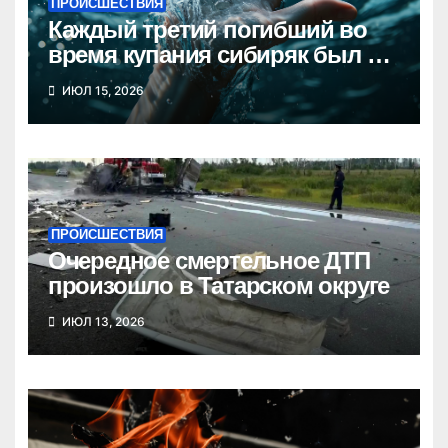
ПРОИСШЕСТВИЯ
Каждый третий погибший во
время купания сибиряк был в
состоянии опьянения
ИЮЛ 15, 2026
ПРОИСШЕСТВИЯ
Очередное смертельное ДТП
произошло в Татарском округе
ИЮЛ 13, 2026