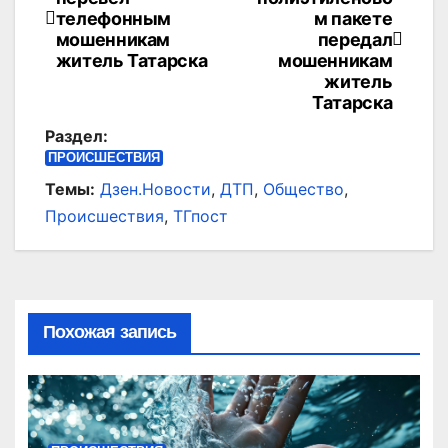
по
телефонным
м пакете
мошенникам
передал
записям
житель Татарска
мошенникам
житель
Татарска
Раздел:
ПРОИСШЕСТВИЯ
Темы:
Дзен.Новости
,
ДТП
,
Общество
,
Происшествия
,
ТГпост
Похожая запись