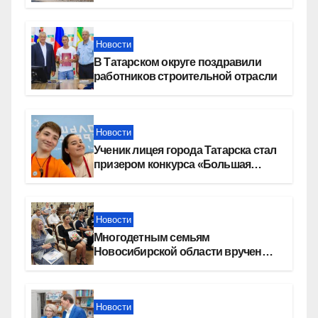
девелопера — группы компаний
«СОЮЗ»
Новости
В Татарском округе поздравили
работников строительной отрасли
Новости
Ученик лицея города Татарска стал
призером конкурса «Большая
перемена»
Новости
Многодетным семьям
Новосибирской области вручены
сертификаты на приобретение
автомобилей
Новости