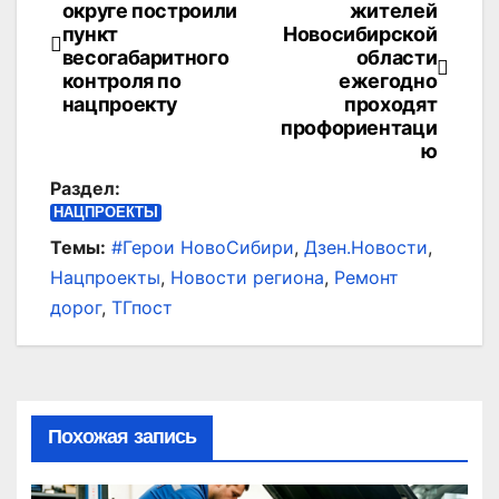
округе построили
жителей
по
пункт
Новосибирской
весогабаритного
области
записям
контроля по
ежегодно
нацпроекту
проходят
профориентаци
ю
Раздел:
НАЦПРОЕКТЫ
Темы:
#Герои НовоСибири
,
Дзен.Новости
,
Нацпроекты
,
Новости региона
,
Ремонт
дорог
,
ТГпост
Похожая запись