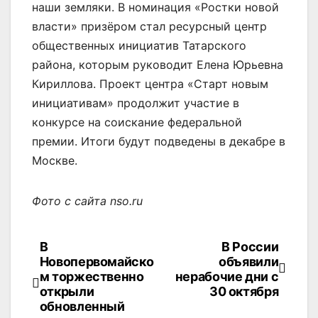
наши земляки. В номинация «Ростки новой
власти» призёром стал ресурсный центр
общественных инициатив Татарского
района, которым руководит Елена Юрьевна
Кириллова. Проект центра «Старт новым
инициативам» продолжит участие в
конкурсе на соискание федеральной
премии. Итоги будут подведены в декабре в
Москве.
Фото с сайта nso.ru
В
В России
Навигация
Новопервомайско
объявили
по
м торжественно
нерабочие дни с
открыли
30 октября
записям
обновленный