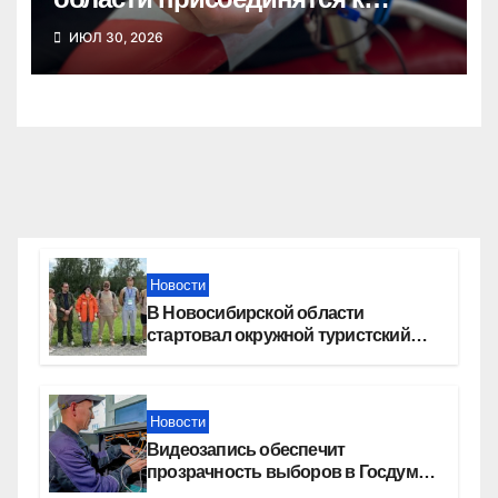
донорской акции
ИЮЛ 30, 2026
Новости
В Новосибирской области
стартовал окружной туристский
слет молодежи
Новости
Видеозапись обеспечит
прозрачность выборов в Госдуму
в Новосибирской области