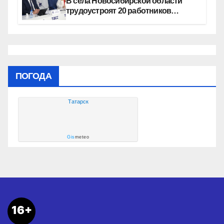
В села Новосибирской области
трудоустроят 20 работников
культуры
ПОГОДА
Татарск
Gis
meteo
16+