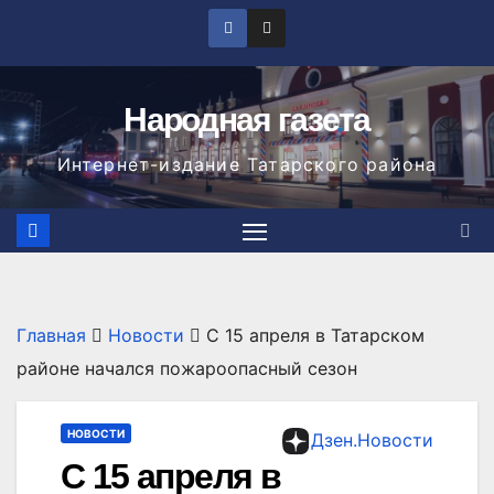
Перейти
к
содержимому
Народная газета
Интернет-издание Татарского района
Главная
Новости
С 15 апреля в Татарском
районе начался пожароопасный сезон
НОВОСТИ
Дзен.Новости
С 15 апреля в