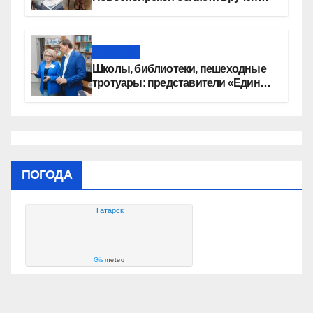
сертификаты на приобретение
автомобилей
Новости
Школы, библиотеки, пешеходные
тротуары: представители «Единой
России» контролируют работы на
социальных объектах
ПОГОДА
Татарск
Gis
meteo