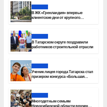
Новости
В ЖК «Гренландия» впервые
клиентские дни от крупного
девелопера — группы компаний
«СОЮЗ»
Новости
В Татарском округе поздравили
работников строительной отрасли
Новости
Ученик лицея города Татарска стал
призером конкурса «Большая
перемена»
Новости
Многодетным семьям
Новосибирской области вручены