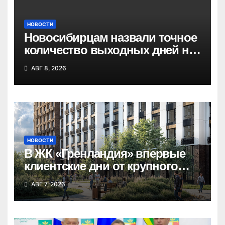
НОВОСТИ
Новосибирцам назвали точное
количество выходных дней на
праздники в 2027 году
АВГ 8, 2026
НОВОСТИ
В ЖК «Гренландия» впервые
клиентские дни от крупного
девелопера — группы
АВГ 7, 2026
компаний «СОЮЗ»