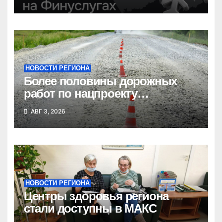
НОВОСТИ РЕГИОНА
Более половины дорожных
работ по нацпроекту
выполнено в Новосибирской
АВГ 3, 2026
области
НОВОСТИ РЕГИОНА
Центры здоровья региона
стали доступны в МАКС