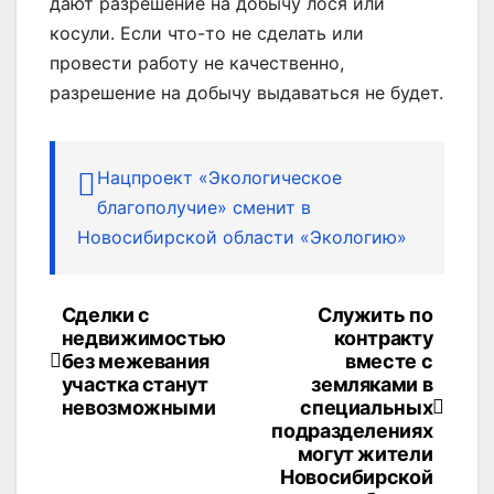
дают разрешение на добычу лося или
косули. Если что-то не сделать или
провести работу не качественно,
разрешение на добычу выдаваться не будет.
Нацпроект «Экологическое
благополучие» сменит в
Новосибирской области «Экологию»
Сделки с
Служить по
Навигация
недвижимостью
контракту
по
без межевания
вместе с
участка станут
земляками в
записям
невозможными
специальных
подразделениях
могут жители
Новосибирской