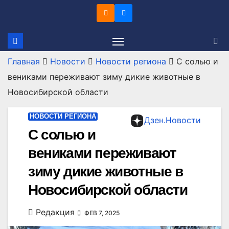
Перейти
к
содержимому
Главная
Новости
Новости региона
С солью и
вениками переживают зиму дикие животные в
Новосибирской области
НОВОСТИ РЕГИОНА
Дзен.Новости
С солью и
вениками переживают
зиму дикие животные в
Новосибирской области
Редакция
ФЕВ 7, 2025