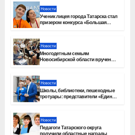
Новости
Ученик лицея города Татарска стал
призером конкурса «Большая
перемена»
Новости
Многодетным семьям
Новосибирской области вручены
сертификаты на приобретение
автомобилей
Новости
Школы, библиотеки, пешеходные
тротуары: представители «Единой
России» контролируют работы на
социальных объектах
Новости
Педагоги Татарского округа
получили областные награды