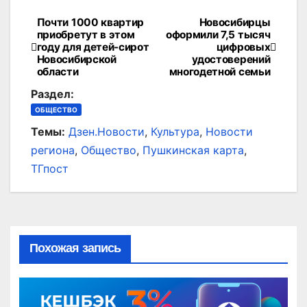
Почти 1000 квартир
Новосибирцы
Навигация
приобретут в этом
оформили 7,5 тысяч
году для детей-сирот
цифровых
по
Новосибирской
удостоверений
области
многодетной семьи
записям
Раздел:
ОБЩЕСТВО
Темы:
Дзен.Новости
,
Культура
,
Новости
региона
,
Общество
,
Пушкинская карта
,
ТГпост
Похожая запись