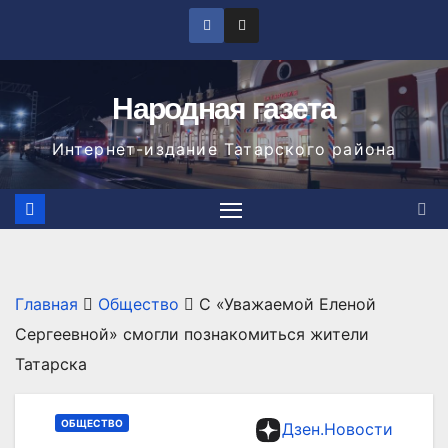
Перейти
к
содержимому
Народная газета
Интернет-издание Татарского района
Главная
Общество
С «Уважаемой Еленой
Сергеевной» смогли познакомиться жители
Татарска
ОБЩЕСТВО
Дзен.Новости