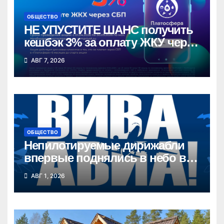
ОБЩЕСТВО
НЕ УПУСТИТЕ ШАНС получить
кешбэк 3% за оплату ЖКУ через
СБП в «Платосфере»
АВГ 7, 2026
ОБЩЕСТВО
Непилотируемые дирижабли
впервые поднялись в небо в
Новосибирской области
АВГ 1, 2026