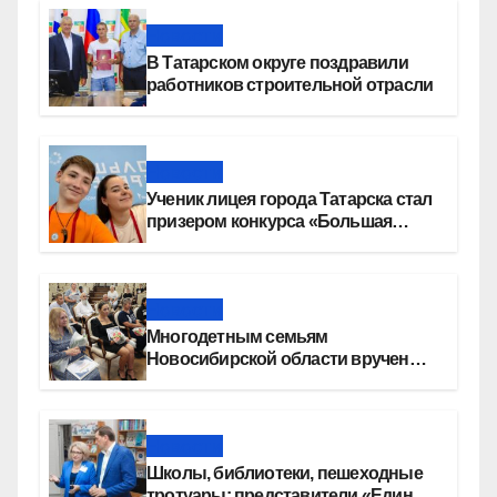
Новости
В Татарском округе поздравили
работников строительной отрасли
Новости
Ученик лицея города Татарска стал
призером конкурса «Большая
перемена»
Новости
Многодетным семьям
Новосибирской области вручены
сертификаты на приобретение
автомобилей
Новости
Школы, библиотеки, пешеходные
тротуары: представители «Единой