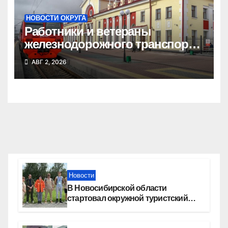
НОВОСТИ ОКРУГА
Работники и ветераны
железнодорожного транспорта
Татарского округа принимают
АВГ 2, 2026
поздравления
Новости
В Новосибирской области
стартовал окружной туристский
слет молодежи