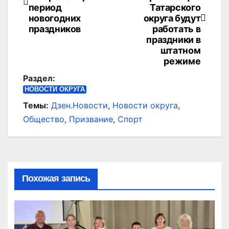
по
период
Татарского
записям
новогодних
округа будут
праздников
работать в
праздники в
штатном
режиме
Раздел:
НОВОСТИ ОКРУГА
Темы:
Дзен.Новости
,
Новости округа
,
Общество
,
Призвание
,
Спорт
Похожая запись