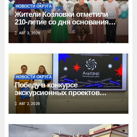
НОВОСТИ ОКРУГА
Жители Козловки отметили
210-летие со дня основания
села
АВГ 3, 2026
НОВОСТИ ОКРУГА
Победу в конкурсе
экскурсионных проектов
одержала школьница из
АВГ 2, 2026
Татарска