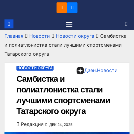
Перейти
к
содержимому
Главная
Новости
Новости округа
Самбистка
и полиатлонистка стали лучшими спортсменами
Татарского округа
НОВОСТИ ОКРУГА
Дзен.Новости
Самбистка и
полиатлонистка стали
лучшими спортсменами
Татарского округа
Редакция
ДЕК 24, 2025