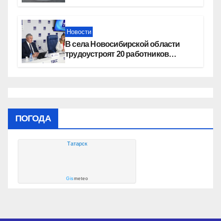
квалификацию премии «КАРДО»
Новости
В села Новосибирской области
трудоустроят 20 работников
культуры
ПОГОДА
Татарск
Gis
meteo