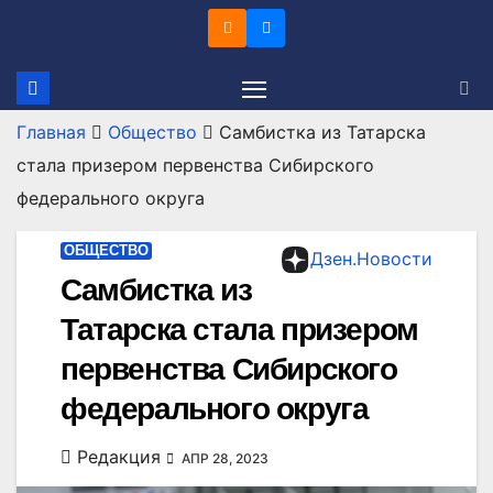
Перейти
к
содержимому
Главная
Общество
Самбистка из Татарска
стала призером первенства Сибирского
федерального округа
ОБЩЕСТВО
Дзен.Новости
Самбистка из
Татарска стала призером
первенства Сибирского
федерального округа
Редакция
АПР 28, 2023