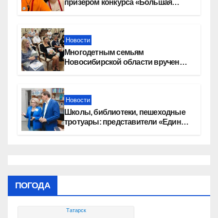
призером конкурса «Большая
перемена»
Новости
Многодетным семьям
Новосибирской области вручены
сертификаты на приобретение
автомобилей
Новости
Школы, библиотеки, пешеходные
тротуары: представители «Единой
России» контролируют работы на
социальных объектах
ПОГОДА
Татарск