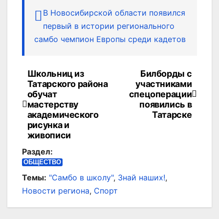
В Новосибирской области появился
первый в истории регионального
самбо чемпион Европы среди кадетов
Школьниц из
Билборды с
Навигация
Татарского района
участниками
по
обучат
спецоперации
мастерству
появились в
записям
академического
Татарске
рисунка и
живописи
Раздел:
ОБЩЕСТВО
Темы:
"Самбо в школу"
,
Знай наших!
,
Новости региона
,
Спорт