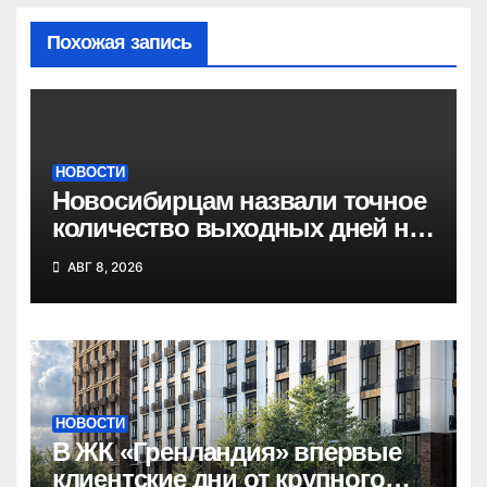
Похожая запись
НОВОСТИ
Новосибирцам назвали точное
количество выходных дней на
праздники в 2027 году
АВГ 8, 2026
НОВОСТИ
В ЖК «Гренландия» впервые
клиентские дни от крупного