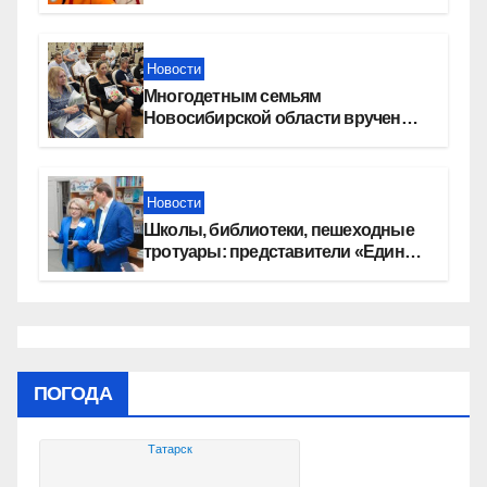
перемена»
Новости
Многодетным семьям
Новосибирской области вручены
сертификаты на приобретение
автомобилей
Новости
Школы, библиотеки, пешеходные
тротуары: представители «Единой
России» контролируют работы на
социальных объектах
ПОГОДА
Татарск