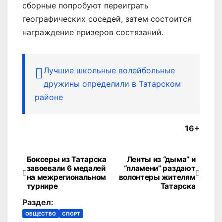
сборные попробуют переиграть
географических соседей, затем состоится
награждение призеров состязаний.
Лучшие школьные волейбольные
дружины определили в Татарском
районе
16+
Боксеры из Татарска
Ленты из “дыма” и
Навигация
завоевали 6 медалей
“пламени” раздают
на межрегиональном
волонтеры жителям
по
турнире
Татарска
записям
Раздел:
ОБЩЕСТВО
СПОРТ