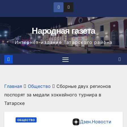
Перейти
к
содержимому
Народная газета
Интернет-издание Татарского района
Главная
Общество
Сборные двух регионов
поспорят за медали хоккейного турнира в
Татарске
ОБЩЕСТВО
Дзен.Новости