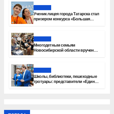
Новости
Ученик лицея города Татарска стал
призером конкурса «Большая
перемена»
Новости
Многодетным семьям
Новосибирской области вручены
сертификаты на приобретение
автомобилей
Новости
Школы, библиотеки, пешеходные
тротуары: представители «Единой
России» контролируют работы на
социальных объектах