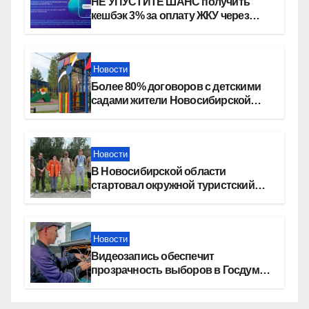
НЕ УПУСТИТЕ ШАНС получить
кешбэк 3% за оплату ЖКУ через
СБП в «Платосфере»
Новости
Более 80% договоров с детскими
садами жители Новосибирской
области оформили онлайн
Новости
В Новосибирской области
стартовал окружной туристский
слет молодежи
Новости
Видеозапись обеспечит
прозрачность выборов в Госдуму
в Новосибирской области