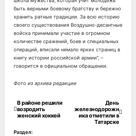
школа мужества, которая учит молодежь
быть верными боевому братству и бережно
хранить ратные традиции. За всю историю
своего существования Воздушно-десантные
войска принимали участие в огромном
количестве сражений, боев и специальных
операций, вписали немало ярких страниц в
книгу истории российской армии”, –
говорится в официальном обращении.
Фото из архива редакции
В районе решили
День
Навигация
возродить
железнодорожн
по
женский хоккей
ика отметили в
Татарске
записям
Раздел: