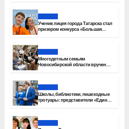
Новости
Ученик лицея города Татарска стал
призером конкурса «Большая
перемена»
Новости
Многодетным семьям
Новосибирской области вручены
сертификаты на приобретение
автомобилей
Новости
Школы, библиотеки, пешеходные
тротуары: представители «Единой
России» контролируют работы на
социальных объектах
Новости