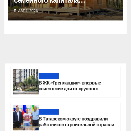
семейного капитала
воспользовались почти 50
АВГ 1, 2026
тысяч семей
Новости
В ЖК «Гренландия» впервые
клиентские дни от крупного
девелопера — группы компаний
«СОЮЗ»
Новости
В Татарском округе поздравили
работников строительной отрасли