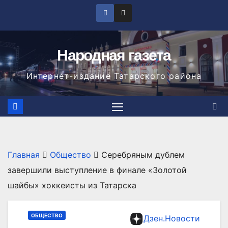
Перейти
к
содержимому
Народная газета
Интернет-издание Татарского района
Главная
Общество
Серебряным дублем
завершили выступление в финале «Золотой
шайбы» хоккеисты из Татарска
ОБЩЕСТВО
Дзен.Новости