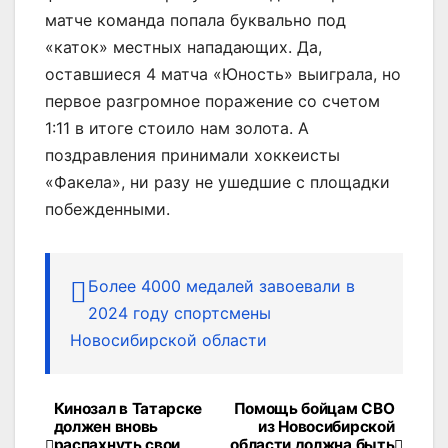
матче команда попала буквально под
«каток» местных нападающих. Да,
оставшиеся 4 матча «Юность» выиграла, но
первое разгромное поражение со счетом
1:11 в итоге стоило нам золота. А
поздравления принимали хоккеисты
«Факела», ни разу не ушедшие с площадки
побежденными.
Более 4000 медалей завоевали в
2024 году спортсмены
Новосибирской области
Кинозал в Татарске
Помощь бойцам СВО
Навигация
должен вновь
из Новосибирской
распахнуть свои
области должна быть