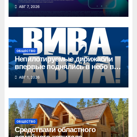
СБП в «Платосфере»
АВГ 7, 2026
ОБЩЕСТВО
Непилотируемые дирижабли
впервые поднялись в небо в
Новосибирской области
АВГ 1, 2026
ОБЩЕСТВО
Средствами областного