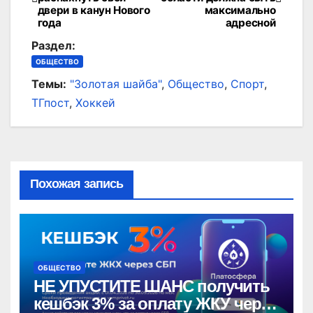
по
двери в канун Нового
максимально
года
адресной
записям
Раздел:
ОБЩЕСТВО
Темы:
"Золотая шайба"
,
Общество
,
Спорт
,
ТГпост
,
Хоккей
Похожая запись
ОБЩЕСТВО
НЕ УПУСТИТЕ ШАНС получить
кешбэк 3% за оплату ЖКУ через