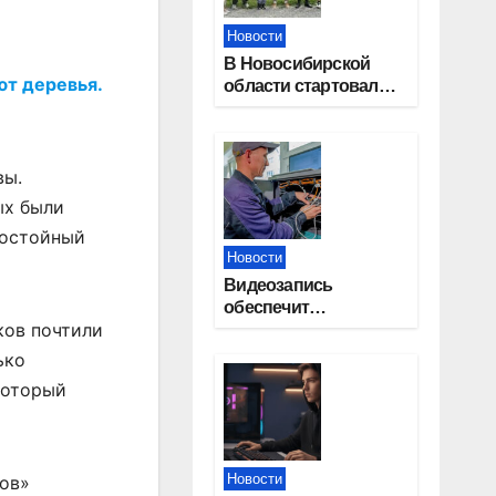
Новости
В Новосибирской
ют деревья.
области стартовал
окружной туристский
слет молодежи
вы.
ых были
достойный
Новости
Видеозапись
обеспечит
ков почтили
прозрачность
выборов в Госдуму в
ько
Новосибирской
который
области
Новости
сов»