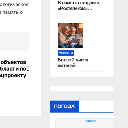
В память о подвиге:
кологическое
«Ростелеком»
в память о
проведет
кибертурнир «Битва
за Москву»
Новости
Более 7 тысяч
 объектов
жителей
бласти по
Новосибирской
ацпроекту
области получили
увеличение пенсии
после 80 лет
ПОГОДА
Татарск