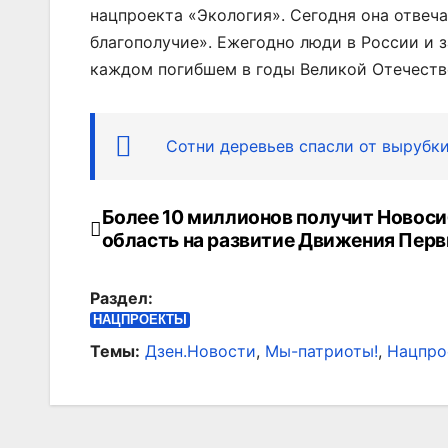
нацпроекта «Экология». Сегодня она отвеч
благополучие». Ежегодно люди в России и 
каждом погибшем в годы Великой Отечеств
Сотни деревьев спасли от вырубк
Более 10 миллионов получит Новос
Навигация
область на развитие Движения Пер
по
Раздел:
записям
НАЦПРОЕКТЫ
Темы:
Дзен.Новости
,
Мы-патриоты!
,
Нацпро