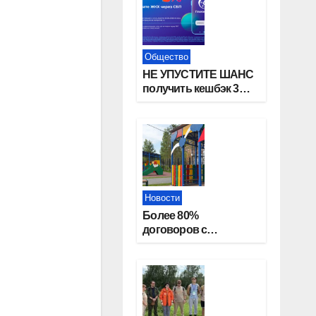
Общество
НЕ УПУСТИТЕ ШАНС
получить кешбэк 3%
за оплату ЖКУ через
СБП в «Платосфере»
Новости
Более 80%
договоров с
детскими садами
жители
Новосибирской
области оформили
онлайн