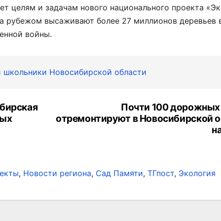
ает целям и задачам нового национального проекта «Э
за рубежом высаживают более 27 миллионов деревьев 
енной войны.
и школьники Новосибирской области
ибирская
Почти 100 дорожных
вых
отремонтируют в Новосибирской о
н
екты
,
Новости региона
,
Сад Памяти
,
ТГпост
,
Экология