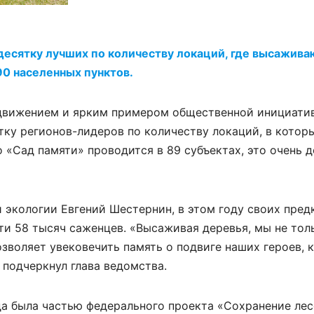
десятку лучших по количеству локаций, где высажива
90 населенных пунктов.
движением и ярким примером общественной инициати
тку регионов-лидеров по количеству локаций, в котор
о «Сад памяти» проводится в 89 субъектах, это очень 
 экологии Евгений Шестернин, в этом году своих пред
ти 58 тысяч саженцев. «Высаживая деревья, мы не тол
зволяет увековечить память о подвиге наших героев, 
 подчеркнул глава ведомства.
да была частью федерального проекта «Сохранение ле