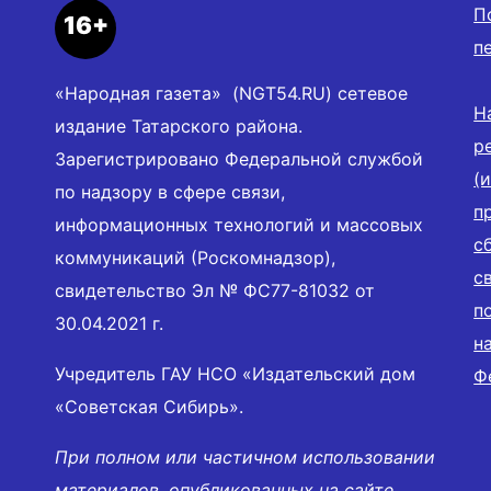
П
16+
п
«Народная газета» (NGT54.RU) сетевое
Н
издание Татарского района.
р
Зарегистрировано Федеральной службой
(
по надзору в сфере связи,
п
информационных технологий и массовых
с
коммуникаций (Роскомнадзор),
с
свидетельство Эл № ФС77-81032 от
п
30.04.2021 г.
н
Учредитель ГАУ НСО «Издательский дом
Ф
«Советская Сибирь».
При полном или частичном использовании
материалов, опубликованных на сайте,