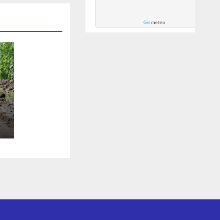
Gis
meteo