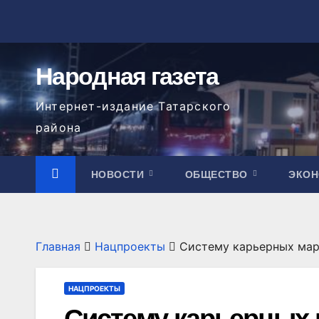
Перейти
к
содержимому
Народная газета
Интернет-издание Татарского
района
НОВОСТИ
ОБЩЕСТВО
ЭКО
Главная
Нацпроекты
Систему карьерных мар
НАЦПРОЕКТЫ