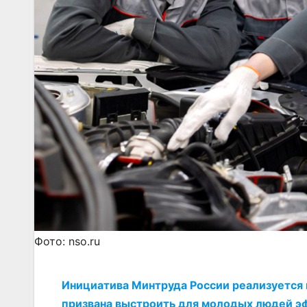
Фото: nso.ru
Инициатива Минтруда России реализуется 
призвана выстроить для молодых людей э