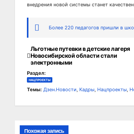
внедрения новой системы станет качествен
Более 220 педагогов пришли в шк
Льготные путевки в детские лагеря
Навигация
Новосибирской области стали
по
электронными
Раздел:
записям
НАЦПРОЕКТЫ
Темы:
Дзен.Новости
,
Кадры
,
Нацпроекты
,
Н
Похожая запись