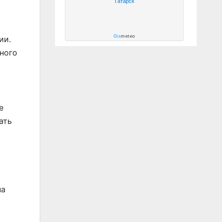
Татарск
Gis
meteo
ии.
ного
е
ать
на