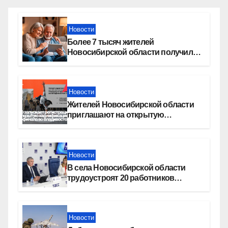
Новости
Более 7 тысяч жителей
Новосибирской области получили
увеличение пенсии после 80 лет
Новости
Жителей Новосибирской области
приглашают на открытую
квалификацию премии «КАРДО»
Новости
В села Новосибирской области
трудоустроят 20 работников
культуры
Новости