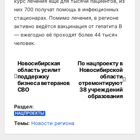
курс лечения ещё для тысячи пациентов, из
них 700 получат помощь в инфекционных
стационарах. Помимо лечения, в регионе
активно ведётся вакцинация от гепатита B
— ежегодно её проходят более 44 тысяч
человек.
Новосибирская
По нацпроекту в
Навигация
область усилит
Новосибирской
по
поддержку
области
бизнеса ветеранов
отремонтируют
записям
СВО
38 учреждений
образования
Раздел:
НАЦПРОЕКТЫ
Темы:
Новости региона