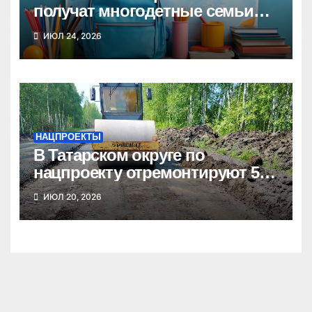
получат многодетные семьи
Новосибирской области к
ИЮЛ 24, 2026
школе
НАЦПРОЕКТЫ
В Татарском округе по
нацпроекту отремонтируют 5
километров дорог
ИЮЛ 20, 2026