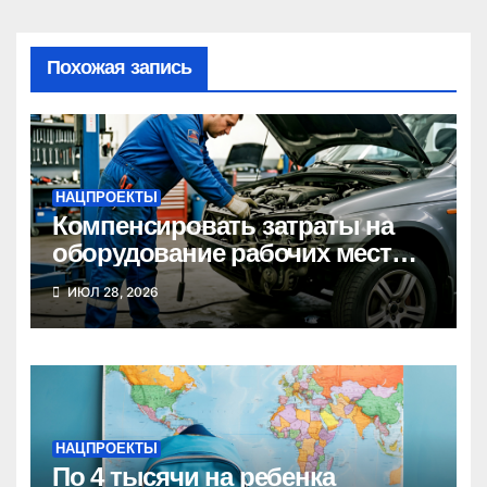
Похожая запись
НАЦПРОЕКТЫ
Компенсировать затраты на
оборудование рабочих мест
может новосибирский бизнес
ИЮЛ 28, 2026
НАЦПРОЕКТЫ
По 4 тысячи на ребенка