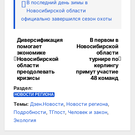
В последний день зимы в
Новосибирской области
официально завершился сезон охоты
Диверсификация
В первом в
Навигация
помогает
Новосибирской
по
экономике
области
Новосибирской
турнире по
записям
области
керлингу
преодолевать
примут участие
кризисы
48 команд
Раздел:
НОВОСТИ РЕГИОНА
Темы:
Дзен.Новости
,
Новости региона
,
Подробности
,
ТГпост
,
Человек и закон
,
Экология