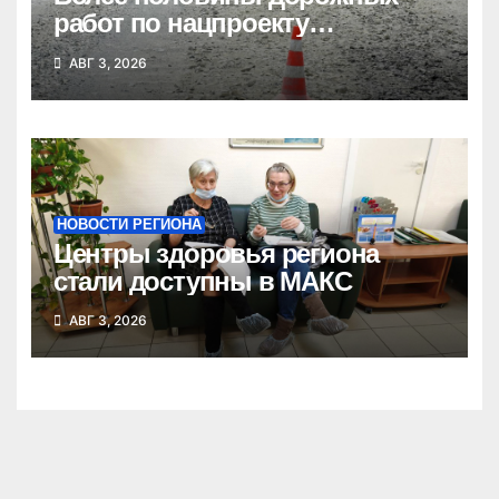
работ по нацпроекту
выполнено в Новосибирской
АВГ 3, 2026
области
НОВОСТИ РЕГИОНА
Центры здоровья региона
стали доступны в МАКС
АВГ 3, 2026