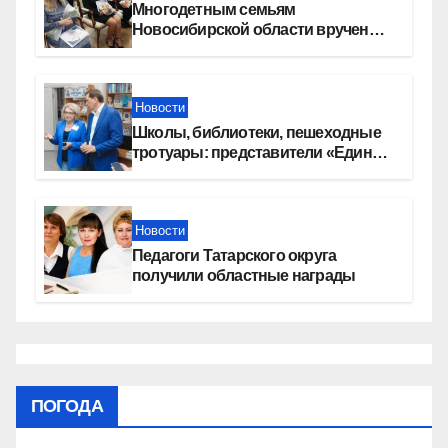
Многодетным семьям
Новосибирской области вручены
сертификаты на приобретение
автомобилей
Новости
Школы, библиотеки, пешеходные
тротуары: представители «Единой
России» контролируют работы на
социальных объектах
Новости
Педагоги Татарского округа
получили областные награды
ПОГОДА