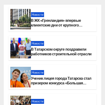
Новости
В ЖК «Гренландия» впервые
клиентские дни от крупного
девелопера — группы компаний
«СОЮЗ»
Новости
В Татарском округе поздравили
работников строительной отрасли
Новости
Ученик лицея города Татарска стал
призером конкурса «Большая
перемена»
Новости