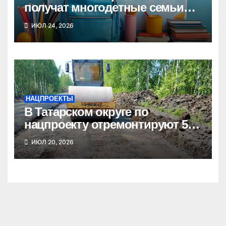
получат многодетные семьи
Новосибирской области к
ИЮЛ 24, 2026
школе
НАЦПРОЕКТЫ
В Татарском округе по
нацпроекту отремонтируют 5
километров дорог
ИЮЛ 20, 2026