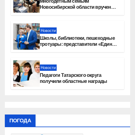
Многодетным семьям
Новосибирской области вручены
сертификаты на приобретение
автомобилей
Новости
Школы, библиотеки, пешеходные
тротуары: представители «Единой
России» контролируют работы на
социальных объектах
Новости
Педагоги Татарского округа
получили областные награды
ПОГОДА