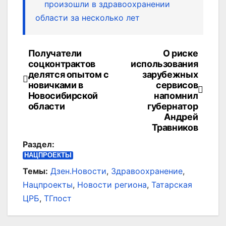
произошли в здравоохранении
области за несколько лет
Получатели
О риске
Навигация
соцконтрактов
использования
по
делятся опытом с
зарубежных
новичками в
сервисов
записям
Новосибирской
напомнил
области
губернатор
Андрей
Травников
Раздел:
НАЦПРОЕКТЫ
Темы:
Дзен.Новости
,
Здравоохранение
,
Нацпроекты
,
Новости региона
,
Татарская
ЦРБ
,
ТГпост