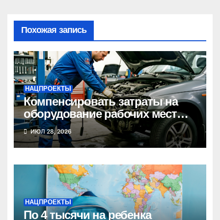
Похожая запись
НАЦПРОЕКТЫ
Компенсировать затраты на
оборудование рабочих мест
может новосибирский бизнес
ИЮЛ 28, 2026
НАЦПРОЕКТЫ
По 4 тысячи на ребенка