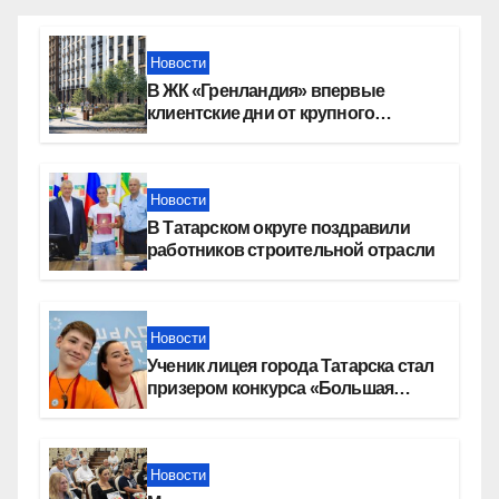
Новости
В ЖК «Гренландия» впервые
клиентские дни от крупного
девелопера — группы компаний
«СОЮЗ»
Новости
В Татарском округе поздравили
работников строительной отрасли
Новости
Ученик лицея города Татарска стал
призером конкурса «Большая
перемена»
Новости