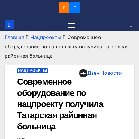
Перейти
к
содержимому
Главная
Нацпроекты
Современное
оборудование по нацпроекту получила Татарская
районная больница
НАЦПРОЕКТЫ
Дзен.Новости
Современное
оборудование по
нацпроекту получила
Татарская районная
больница