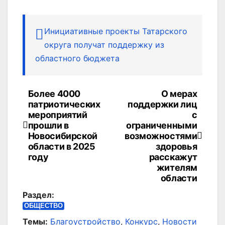
Инициативные проекты Татарского
округа получат поддержку из
областного бюджета
Более 4000
О мерах
Навигация
патриотических
поддержки лиц
по
мероприятий
с
прошли в
ограниченными
записям
Новосибирской
возможностями
области в 2025
здоровья
году
расскажут
жителям
области
Раздел:
ОБЩЕСТВО
Темы:
Благоустройство
,
Конкурс
,
Новости