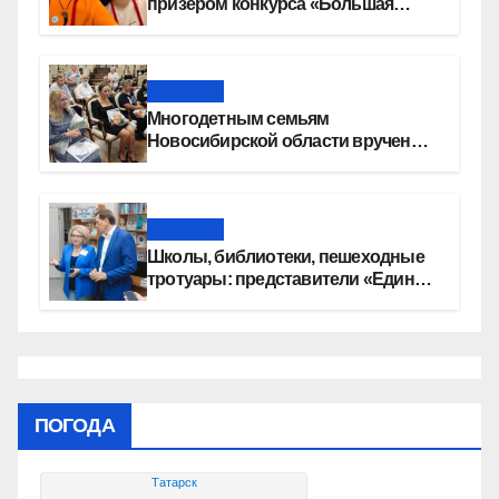
призером конкурса «Большая
перемена»
Новости
Многодетным семьям
Новосибирской области вручены
сертификаты на приобретение
автомобилей
Новости
Школы, библиотеки, пешеходные
тротуары: представители «Единой
России» контролируют работы на
социальных объектах
ПОГОДА
Татарск