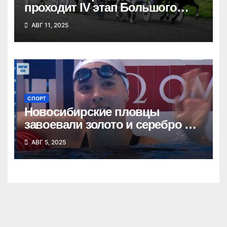
проходит IV этап Большого
Сибирского круга
АВГ 11, 2025
СПОРТ
Новосибирские пловцы
завоевали золото и серебро на
чемпионате мира в Сингапуре
АВГ 5, 2025