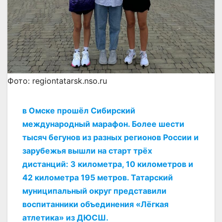
Фото: regiontatarsk.nso.ru
в Омске прошёл Сибирский
международный марафон. Более шести
тысяч бегунов из разных регионов России и
зарубежья вышли на старт трёх
дистанций: 3 километра, 10 километров и
42 километра 195 метров. Татарский
муниципальный округ представили
воспитанники объединения «Лёгкая
атлетика» из ДЮСШ.