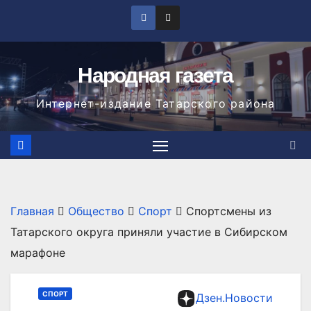
Перейти
к
содержимому
Народная газета
Интернет-издание Татарского района
Главная
Общество
Спорт
Спортсмены из
Татарского округа приняли участие в Сибирском
марафоне
СПОРТ
Дзен.Новости