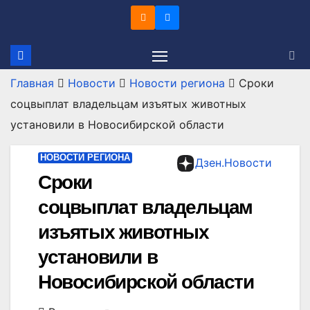
Перейти
к
содержимому
Главная
Новости
Новости региона
Сроки
соцвыплат владельцам изъятых животных
установили в Новосибирской области
НОВОСТИ РЕГИОНА
Дзен.Новости
Сроки
соцвыплат владельцам
изъятых животных
установили в
Новосибирской области