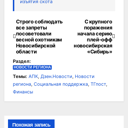
изъятия скота
Строго соблюдать
С крупного
Навигация
все запреты
поражения
по
посоветовали
начала серию
весной охотникам
плей-офф
записям
Новосибирской
новосибирская
области
«Сибирь»
Раздел:
НОВОСТИ РЕГИОНА
Темы:
АПК
,
Дзен.Новости
,
Новости
региона
,
Социальная поддержка
,
ТГпост
,
Финансы
Похожая запись