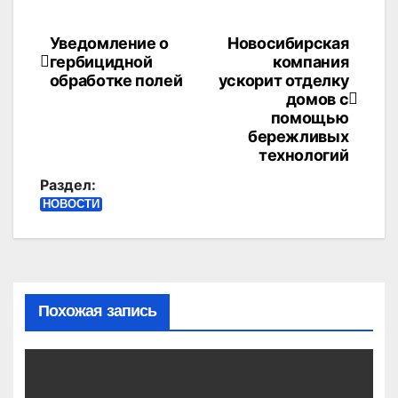
Уведомление о
Новосибирская
Навигация
гербицидной
компания
по
обработке полей
ускорит отделку
домов с
записям
помощью
бережливых
технологий
Раздел:
НОВОСТИ
Похожая запись