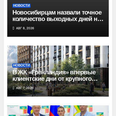
НОВОСТИ
Новосибирцам назвали точное
количество выходных дней на
праздники в 2027 году
АВГ 8, 2026
НОВОСТИ
В ЖК «Гренландия» впервые
клиентские дни от крупного
девелопера — группы
АВГ 7, 2026
компаний «СОЮЗ»