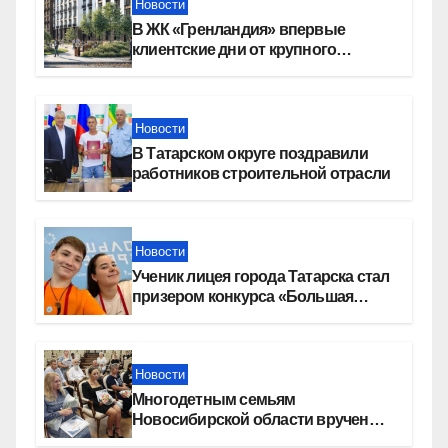
Новости
В ЖК «Гренландия» впервые
клиентские дни от крупного
девелопера — группы компаний
«СОЮЗ»
Новости
В Татарском округе поздравили
работников строительной отрасли
Новости
Ученик лицея города Татарска стал
призером конкурса «Большая
перемена»
Новости
Многодетным семьям
Новосибирской области вручены
сертификаты на приобретение