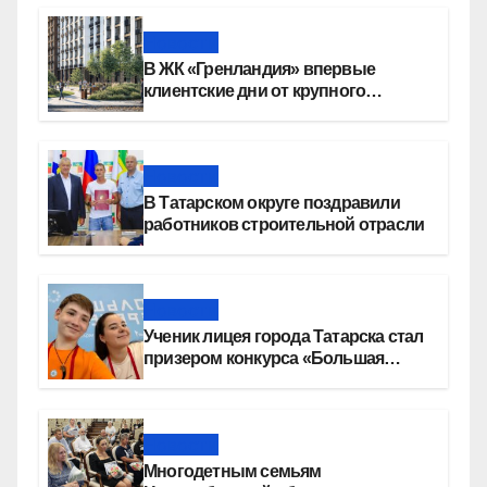
Новости
В ЖК «Гренландия» впервые
клиентские дни от крупного
девелопера — группы компаний
«СОЮЗ»
Новости
В Татарском округе поздравили
работников строительной отрасли
Новости
Ученик лицея города Татарска стал
призером конкурса «Большая
перемена»
Новости
Многодетным семьям