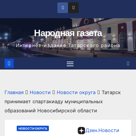
Перейти
к
содержимому
Народная газета
Интернет-издание Татарского района
Главная
Новости
Новости округа
Татарск
принимает спартакиаду муниципальных
образований Новосибирской области
НОВОСТИ ОКРУГА
Дзен.Новости