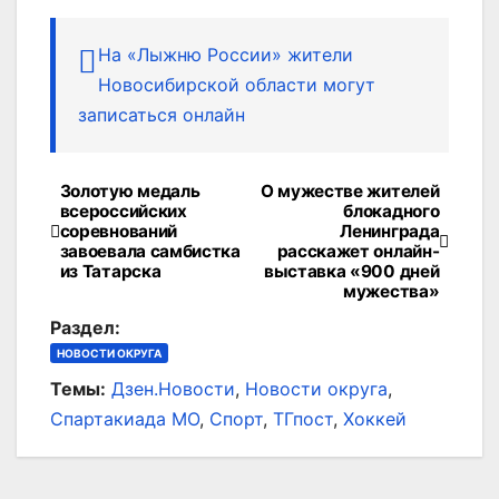
На «Лыжню России» жители
Новосибирской области могут
записаться онлайн
Золотую медаль
О мужестве жителей
Навигация
всероссийских
блокадного
соревнований
Ленинграда
по
завоевала самбистка
расскажет онлайн-
из Татарска
выставка «900 дней
записям
мужества»
Раздел:
НОВОСТИ ОКРУГА
Темы:
Дзен.Новости
,
Новости округа
,
Спартакиада МО
,
Спорт
,
ТГпост
,
Хоккей