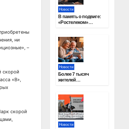
Новости
В память о подвиге:
«Ростелеком»
проведет
 приобретены
кибертурнир «Битва
чения, ни
за Москву»
ициозные», –
Новости
й скорой
Более 7 тысяч
асса «В»,
жителей
Новосибирской
орых
области получили
увеличение пенсии
после 80 лет
Парк скорой
цами,
Новости