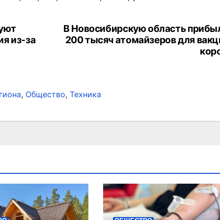
руют
В Новосибирскую область прибы
я из-за
200 тысяч атомайзеров для вакц
кор
гиона
,
Общество
,
Техника