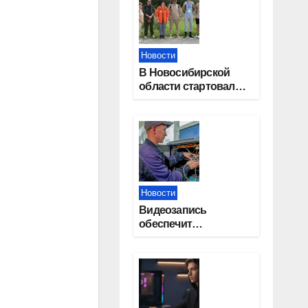
Новости
В Новосибирской
области стартовал
окружной туристский
слет молодежи
Новости
Видеозапись
обеспечит
прозрачность
выборов в Госдуму в
Новосибирской
области