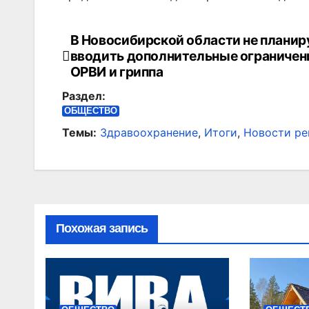
В Новосибирской области не плани
Навигация
вводить дополнительные ограничени
по
ОРВИ и гриппа
Раздел:
записям
ОБЩЕСТВО
Темы:
Здравоохранение
,
Итоги
,
Новости ре
Похожая запись