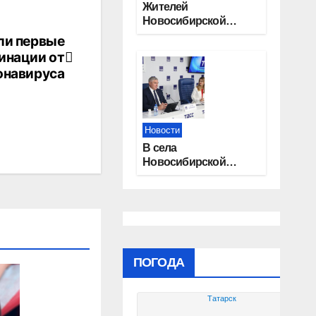
Жителей
Новосибирской
области приглашают
ли первые
на открытую
инации от
квалификацию
онавируса
премии «КАРДО»
Новости
В села
Новосибирской
области
трудоустроят 20
работников
культуры
ПОГОДА
Татарск