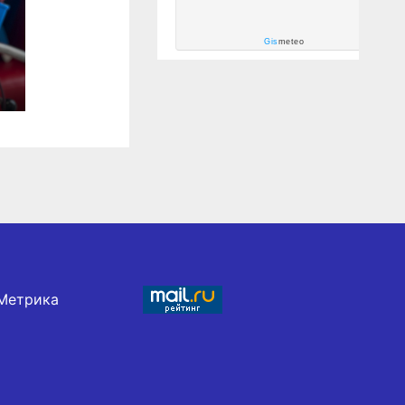
Gis
meteo