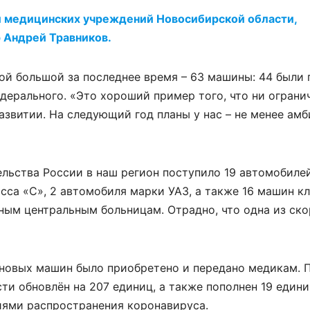
и медицинских учреждений Новосибирской области,
 Андрей Травников.
мой большой за последнее время – 63 машины: 44 были
едерального. «Это хороший пример того, что ни ограни
азвитии. На следующий год планы у нас – не менее амб
льства России в наш регион поступило 19 автомобиле
са «С», 2 автомобиля марки УАЗ, а также 16 машин кл
ным центральным больницам. Отрадно, что одна из ск
0 новых машин было приобретено и передано медикам. 
 обновлён на 207 единиц, а также пополнен 19 едини
иями распространения коронавируса.