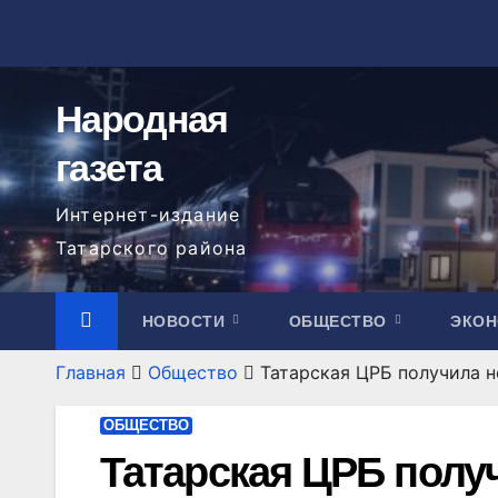
Перейти
к
содержимому
Народная
газета
Интернет-издание
Татарского района
НОВОСТИ
ОБЩЕСТВО
ЭКО
Главная
Общество
Татарская ЦРБ получила 
ОБЩЕСТВО
Татарская ЦРБ полу