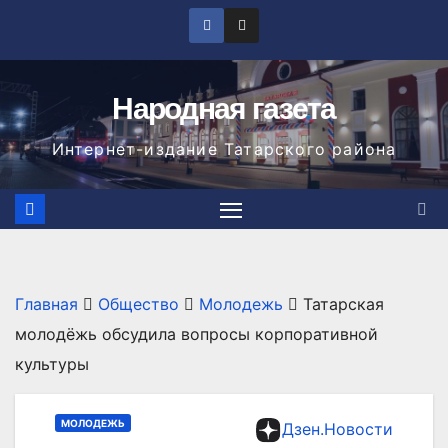
Перейти
к
содержимому
Народная газета
Интернет-издание Татарского района
Главная
Общество
Молодежь
Татарская
молодёжь обсудила вопросы корпоративной
культуры
МОЛОДЕЖЬ
Дзен.Новости