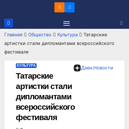
Перейти
к
содержимому
Главная
Общество
Культура
Татарские
артистки стали дипломантами всероссийского
фестиваля
КУЛЬТУРА
Дзен.Новости
Татарские
артистки стали
дипломантами
всероссийского
фестиваля