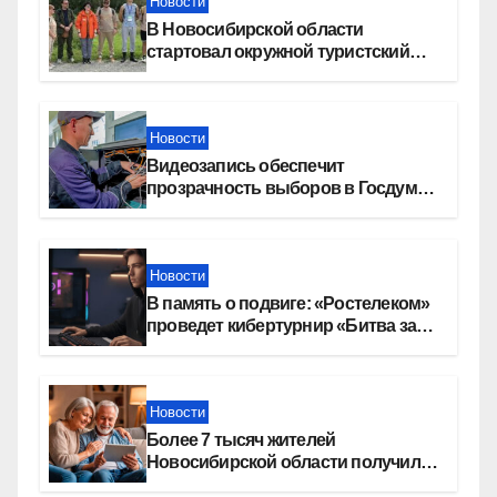
Новости
В Новосибирской области
стартовал окружной туристский
слет молодежи
Новости
Видеозапись обеспечит
прозрачность выборов в Госдуму
в Новосибирской области
Новости
В память о подвиге: «Ростелеком»
проведет кибертурнир «Битва за
Москву»
Новости
Более 7 тысяч жителей
Новосибирской области получили
увеличение пенсии после 80 лет