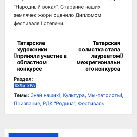
“Народный вокал”. Старание наших
землячек жюри оценило Дипломом
фестиваля I степени.
Татарские
Татарская
Навигация
художники
солистка стала
по
приняли участие в
лауреатом
областном
межрегиональн
записям
конкурсе
ого конкурса
Раздел:
КУЛЬТУРА
Темы:
Знай наших!
,
Культура
,
Мы-патриоты!
,
Призвание
,
РДК "Родина"
,
Фестиваль