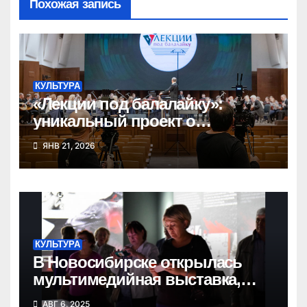
Похожая запись
КУЛЬТУРА
«Лекции под балалайку»:
уникальный проект о
народных инструментах
ЯНВ 21, 2026
КУЛЬТУРА
В Новосибирске открылась
мультимедийная выставка,
посвященная Великой Победе
АВГ 6, 2025