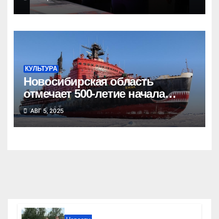
КУЛЬТУРА
Новосибирская область
отмечает 500-летие начала
освоения Северного морского
АВГ 5, 2025
пути