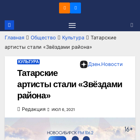
Перейти
к
содержимому
Главная
Общество
Культура
Татарские
артисты стали «Звёздами района»
КУЛЬТУРА
Дзен.Новости
Татарские
артисты стали «Звёздами
района»
Редакция
ИЮЛ 6, 2021