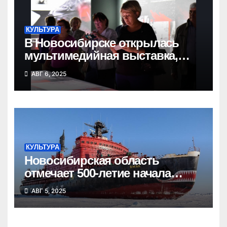
КУЛЬТУРА
В Новосибирске открылась
мультимедийная выставка,
посвященная Великой Победе
АВГ 6, 2025
КУЛЬТУРА
Новосибирская область
отмечает 500-летие начала
освоения Северного морского
АВГ 5, 2025
пути