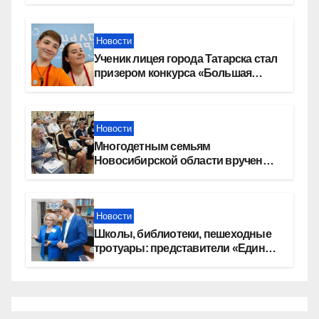
Новости
Ученик лицея города Татарска стал
призером конкурса «Большая
перемена»
Новости
Многодетным семьям
Новосибирской области вручены
сертификаты на приобретение
автомобилей
Новости
Школы, библиотеки, пешеходные
тротуары: представители «Единой
России» контролируют работы на
социальных объектах