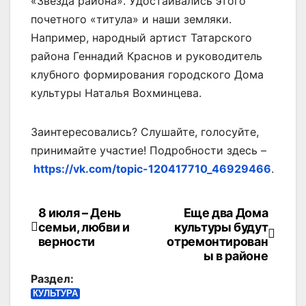
«Звезда района». Удостаивались этого
почетного «титула» и наши земляки.
Например, народный артист Татарского
района Геннадий Краснов и руководитель
клубного формирования городского Дома
культуры Наталья Вохминцева.
Заинтересовались? Слушайте, голосуйте,
принимайте участие! Подробности здесь –
https://vk.com/topic-120417710_46929466
.
8 июля – День
Еще два Дома
Навигация
семьи, любви и
культуры будут
по
верности
отремонтирован
ы в районе
записям
Раздел:
КУЛЬТУРА