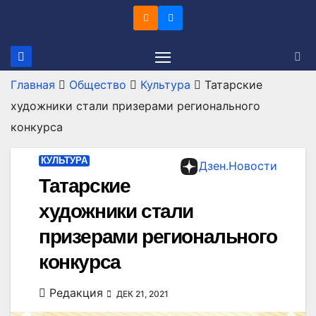
Перейти
к
содержимому
Главная
Общество
Культура
Татарские
художники стали призерами регионального
конкурса
КУЛЬТУРА
Дзен.Новости
Татарские
художники стали
призерами регионального
конкурса
Редакция
ДЕК 21, 2021