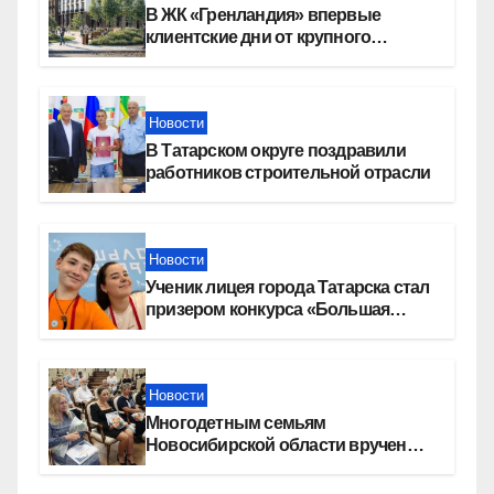
В ЖК «Гренландия» впервые
клиентские дни от крупного
девелопера — группы компаний
«СОЮЗ»
Новости
В Татарском округе поздравили
работников строительной отрасли
Новости
Ученик лицея города Татарска стал
призером конкурса «Большая
перемена»
Новости
Многодетным семьям
Новосибирской области вручены
сертификаты на приобретение
автомобилей