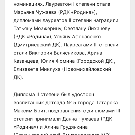
номинациях. Лауреатом I степени стала
Марьяна Чужаева (РДК «Родина»),
дипломами лауреатов II степени наградили
Татьяну Мозжерину, Светлану Лихачеву
(РДК «Родина»), Ульяну Афонасенко
(Дмитриевский ДК). Лауреатами III степени
стали Виктория Балясникова, Арина
Казанцева, Юлия Фомина (Городской ДК),
Елизавета Миклуха (Новомихайловский
ДК).
Диплома II степени был удостоен
воспитанник детсада № 5 города Татарска
Максим Брит, поздравления с дипломами III
степени принимали Данна Чужаева (РДК
«Родина») и Алина Грудянкина
(Евгеньевский клуб Дмитриевского МО).