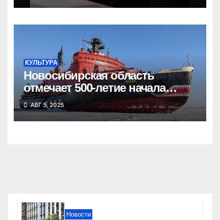
КУЛЬТУРА
Новосибирская область
отмечает 500-летие начала
освоения Северного морского
АВГ 5, 2025
пути
Новости