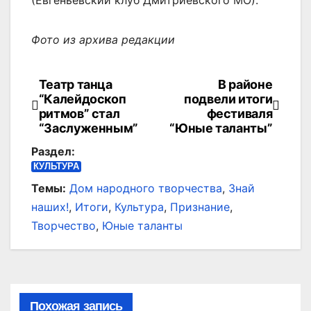
Фото из архива редакции
Театр танца
В районе
Навигация
“Калейдоскоп
подвели итоги
по
ритмов” стал
фестиваля
“Заслуженным”
“Юные таланты”
записям
Раздел:
КУЛЬТУРА
Темы:
Дом народного творчества
,
Знай
наших!
,
Итоги
,
Культура
,
Признание
,
Творчество
,
Юные таланты
Похожая запись