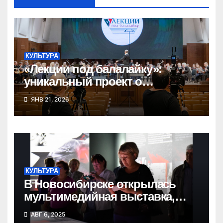
КУЛЬТУРА
«Лекции под балалайку»:
уникальный проект о
народных инструментах
ЯНВ 21, 2026
КУЛЬТУРА
В Новосибирске открылась
мультимедийная выставка,
посвященная Великой Победе
АВГ 6, 2025