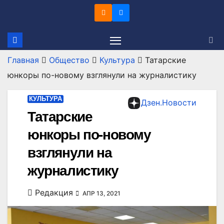
Перейти
к
содержимому
Главная
Общество
Культура
Татарские
юнкоры по-новому взглянули на журналистику
КУЛЬТУРА
Дзен.Новости
Татарские
юнкоры по-новому
взглянули на
журналистику
Редакция
АПР 13, 2021