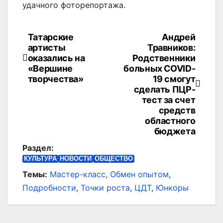
удачного фоторепортажа.
Татарские
Андрей
Навигация
артисты
Травников:
по
оказались на
Родственники
«Вершине
больных COVID-
записям
творчества»
19 смогут
сделать ПЦР-
тест за счет
средств
областного
бюджета
Раздел:
КУЛЬТУРА
НОВОСТИ
ОБЩЕСТВО
Темы:
Мастер-класс
,
Обмен опытом
,
Подробности
,
Точки роста
,
ЦДТ
,
Юнкоры