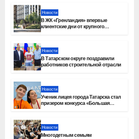
Новости
В ЖК «Гренландия» впервые
клиентские дни от крупного
девелопера — группы компаний
«СОЮЗ»
Новости
В Татарском округе поздравили
работников строительной отрасли
Новости
Ученик лицея города Татарска стал
призером конкурса «Большая
перемена»
Новости
Многодетным семьям