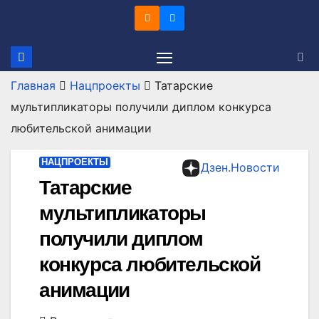
Перейти
к
содержимому
Главная
Нацпроекты
Татарские
мультипликаторы получили диплом конкурса
любительской анимации
НАЦПРОЕКТЫ
Дзен.Новости
Татарские
мультипликаторы
получили диплом
конкурса любительской
анимации