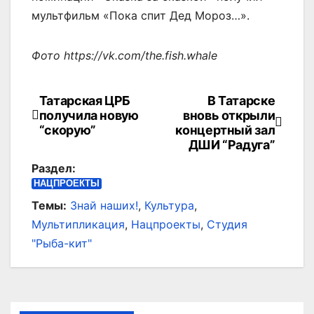
мультфильм «Пока спит Дед Мороз…».
Фото https://vk.com/the.fish.whale
Татарская ЦРБ
В Татарске
Навигация
получила новую
вновь открыли
по
“скорую”
концертный зал
ДШИ “Радуга”
записям
Раздел:
НАЦПРОЕКТЫ
Темы:
Знай наших!
,
Культура
,
Мультипликация
,
Нацпроекты
,
Студия
"Рыба-кит"