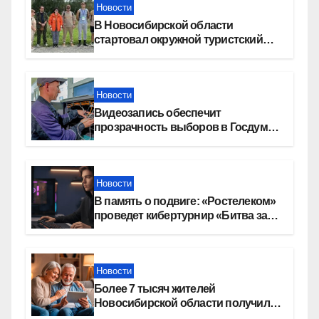
Новости
В Новосибирской области
стартовал окружной туристский
слет молодежи
Новости
Видеозапись обеспечит
прозрачность выборов в Госдуму
в Новосибирской области
Новости
В память о подвиге: «Ростелеком»
проведет кибертурнир «Битва за
Москву»
Новости
Более 7 тысяч жителей
Новосибирской области получили
увеличение пенсии после 80 лет