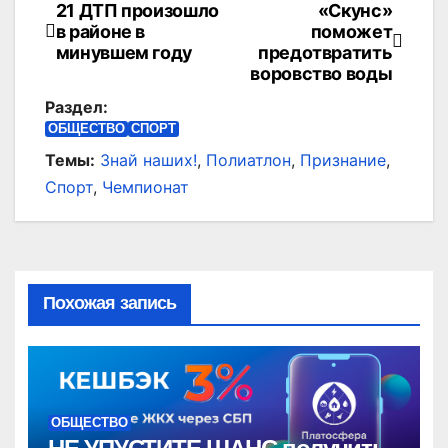
21 ДТП произошло
«Скунс»
Навигация
в районе в
поможет
по
минувшем году
предотвратить
воровство воды
записям
Раздел:
ОБЩЕСТВО
СПОРТ
Темы:
Знай наших!
,
Полиатлон
,
Признание
,
Спорт
,
Чемпионат
Похожая запись
ОБЩЕСТВО