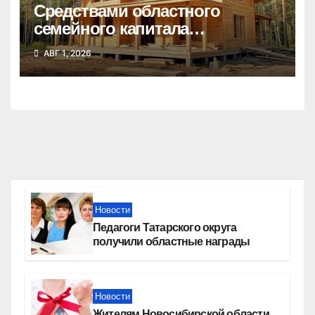
Средствами областного
семейного капитала
воспользовались почти 50
АВГ 1, 2026
тысяч семей
Новости
Педагоги Татарского округа
получили областные награды
Новости
Жителям Новосибирской области