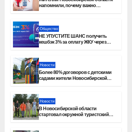
напомнили, почему важно
оформить право собственности на
квартиру
Общество
НЕ УПУСТИТЕ ШАНС получить
кешбэк 3% за оплату ЖКУ через
СБП в «Платосфере»
Новости
Более 80% договоров с детскими
садами жители Новосибирской
области оформили онлайн
Новости
В Новосибирской области
стартовал окружной туристский
слет молодежи