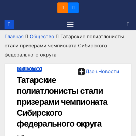
Перейти
к
содержимому
Главная
Общество
Татарские полиатлонисты
стали призерами чемпионата Сибирского
федерального округа
ОБЩЕСТВО
Дзен.Новости
Татарские
полиатлонисты стали
призерами чемпионата
Сибирского
федерального округа