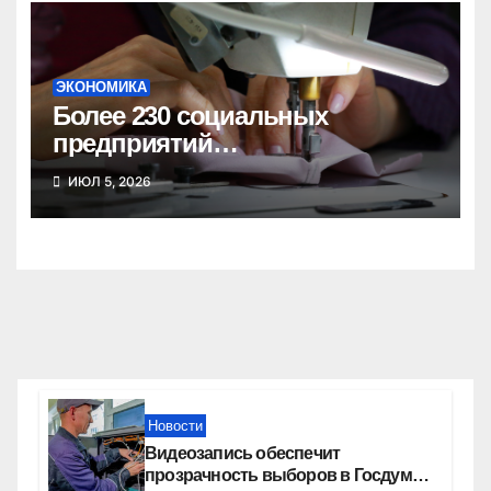
ЭКОНОМИКА
Более 230 социальных
предприятий
зарегистрировано в
ИЮЛ 5, 2026
Новосибирской области
Новости
Видеозапись обеспечит
прозрачность выборов в Госдуму