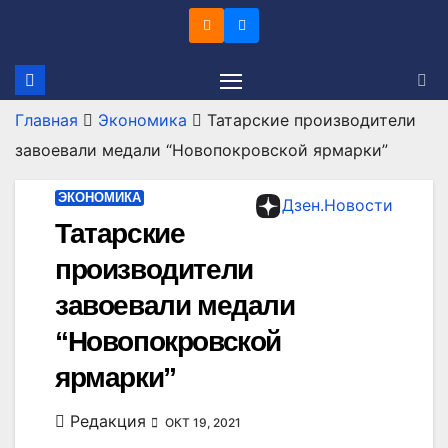
Перейти
к
содержимому
Главная
Экономика
Татарские производители
завоевали медали “Новопокровской ярмарки”
ЭКОНОМИКА
Дзен.Новости
Татарские
производители
завоевали медали
“Новопокровской
ярмарки”
Редакция
ОКТ 19, 2021