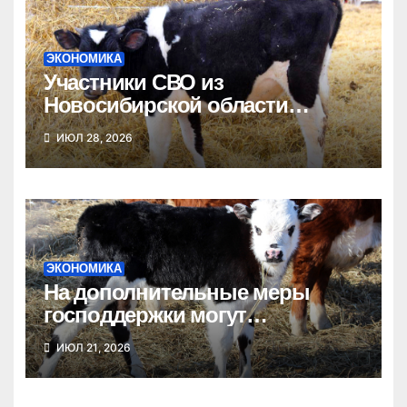
ЭКОНОМИКА
Участники СВО из
Новосибирской области
получат гранты на развитие
ИЮЛ 28, 2026
агробизнеса
ЭКОНОМИКА
На дополнительные меры
господдержки могут
рассчитывать новосибирские
ИЮЛ 21, 2026
фермеры