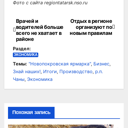
Фото с сайта regiontatarsk.nso.ru
Врачей и
Отдых в регионе
Навигация
водителей больше
организуют по
по
всего не хватает в
новым правилам
районе
записям
Раздел:
ЭКОНОМИКА
Темы:
"Новопокровская ярмарка"
,
Бизнес
,
Знай наших!
,
Итоги
,
Производство
,
р.п.
Чаны
,
Экономика
Похожая запись