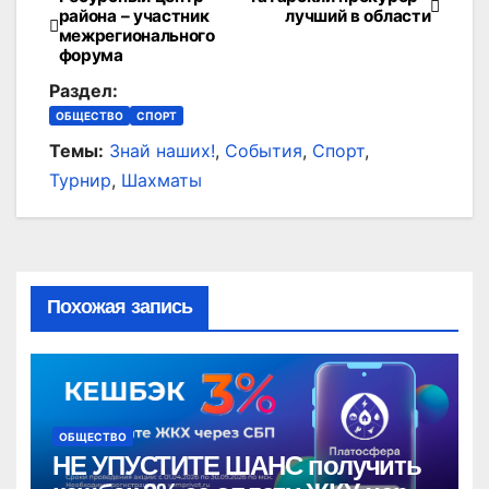
Навигация
района – участник
лучший в области
межрегионального
по
форума
записям
Раздел:
ОБЩЕСТВО
СПОРТ
Темы:
Знай наших!
,
События
,
Спорт
,
Турнир
,
Шахматы
Похожая запись
ОБЩЕСТВО
НЕ УПУСТИТЕ ШАНС получить