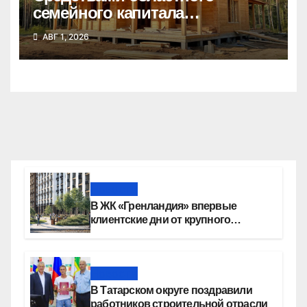
семейного капитала
воспользовались почти 50
АВГ 1, 2026
тысяч семей
Новости
В ЖК «Гренландия» впервые
клиентские дни от крупного
девелопера — группы компаний
«СОЮЗ»
Новости
В Татарском округе поздравили
работников строительной отрасли