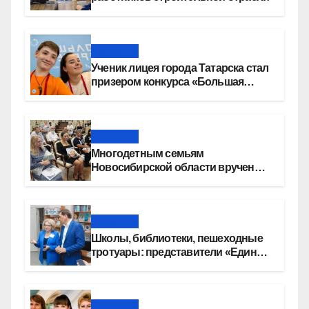
Новости
Ученик лицея города Татарска стал
призером конкурса «Большая
перемена»
Новости
Многодетным семьям
Новосибирской области вручены
сертификаты на приобретение
автомобилей
Новости
Школы, библиотеки, пешеходные
тротуары: представители «Единой
России» контролируют работы на
социальных объектах
Новости