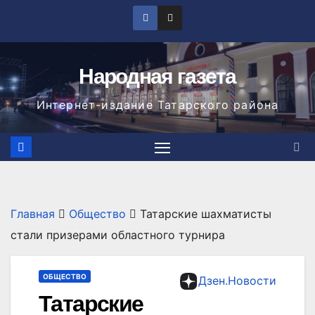
Перейти
к
содержимому
Народная газета
Интернет-издание Татарского района
Главная
Общество
Татарские шахматисты
стали призерами областного турнира
ОБЩЕСТВО
Дзен.Новости
Татарские