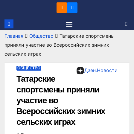
Перейти
к
содержимому
Главная
Общество
Татарские спортсмены
приняли участие во Всероссийских зимних
сельских играх
ОБЩЕСТВО
Дзен.Новости
Татарские
спортсмены приняли
участие во
Всероссийских зимних
сельских играх