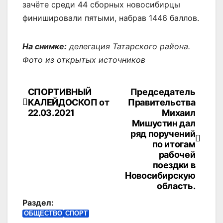
зачёте среди 44 сборных новосибирцы
финишировали пятыми, набрав 1446 баллов.
На снимке:
делегация Татарского района.
Фото из открытых источников
СПОРТИВНЫЙ
Председатель
Навигация
КАЛЕЙДОСКОП от
Правительства
по
22.03.2021
Михаил
Мишустин дал
записям
ряд поручений
по итогам
рабочей
поездки в
Новосибирскую
область.
Раздел:
ОБЩЕСТВО
СПОРТ