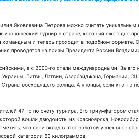
силия Яковлевича Петрова можно считать уникальным 
ный юношеский турнир в стране, который ежегодно пр
ал командным и теперь проходит в подобном формате. 
зания проводятся на призы Президента России Владими
сийскими, а с 2003-го стали международными. За его 
 Украины, Литвы, Латвии, Азербайджана, Германии, СШ
 Страны восходящего солнца. А японцы, если кто-то п
ителей 47-го по счету турнира. Его триумфатором ста
 которой вошли дзюдоисты из Красноярска, Новосибир
тметить, что свой вклад в этот золотой успех внес спо
есовой категории 60 килограммов.