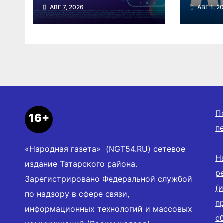
кешбэк 3% за
впер
АВГ 7, 2026
АВГ 1, 2
оплату ЖКУ через
в неб
СБП в
Ново
«Платосфере»
облас
П
16+
п
«Народная газета» (NGT54.RU) сетевое
Н
издание Татарского района.
р
Зарегистрировано Федеральной службой
(
по надзору в сфере связи,
п
информационных технологий и массовых
с