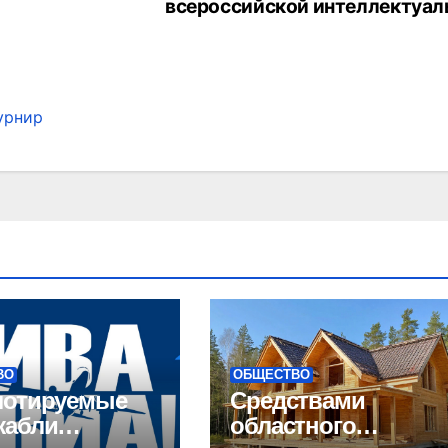
всероссийской интеллектуал
урнир
ВО
ОБЩЕСТВО
лотируемые
Средствами
жабли
областного