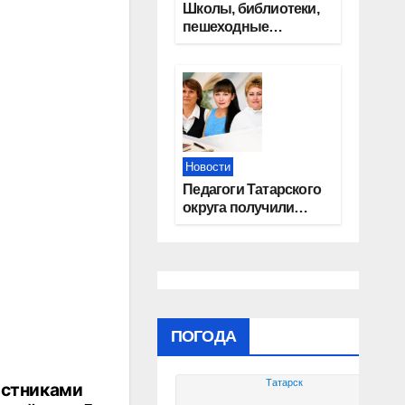
Школы, библиотеки,
пешеходные
тротуары:
представители
«Единой России»
контролируют
работы на
социальных
объектах
Новости
Педагоги Татарского
округа получили
областные награды
ПОГОДА
Татарск
астниками