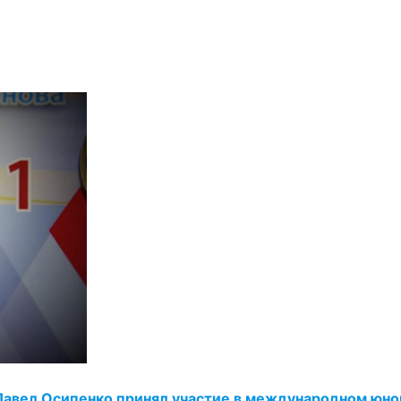
Павел Осипенко принял участие в международном юн