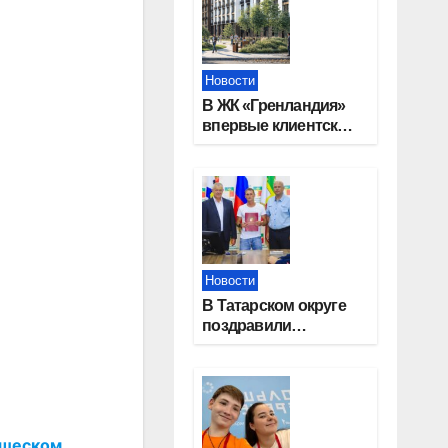
Новости
В ЖК «Гренландия»
впервые клиентские
дни от крупного
девелопера —
группы компаний
«СОЮЗ»
Новости
В Татарском округе
поздравили
работников
строительной
отрасли
ошеском