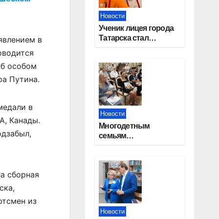
Новости
Ученик лицея города
Татарска стал
явлением в
призером конкурса
оводится
«Большая перемена»
Об особом
ра Путина.
медали в
Новости
А, Канады.
Многодетным
одзабыл,
семьям
Новосибирской
области вручены
сертификаты на
ла сборная
приобретение
автомобилей
ска,
ртсмен из
Новости