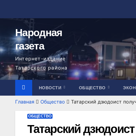
Перейти
к
содержимому
Народная
газета
Интернет-издание
Татарского района
НОВОСТИ
ОБЩЕСТВО
ЭКО
Главная
Общество
Татарский дзюдоист получ
ОБЩЕСТВО
Татарский дзюдоист