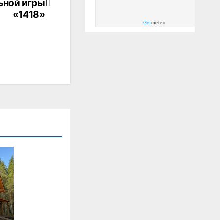
ьной игры
«1418»
Gis
meteo