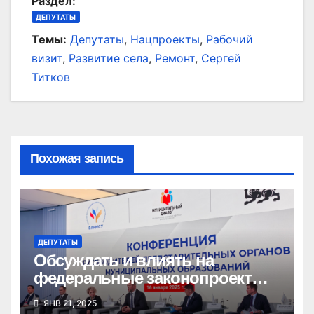
Раздел:
ДЕПУТАТЫ
Темы:
Депутаты
,
Нацпроекты
,
Рабочий
визит
,
Развитие села
,
Ремонт
,
Сергей
Титков
Похожая запись
ДЕПУТАТЫ
Обсуждать и влиять на
федеральные законопроекты
теперь смогут и
ЯНВ 21, 2025
муниципальные депутаты