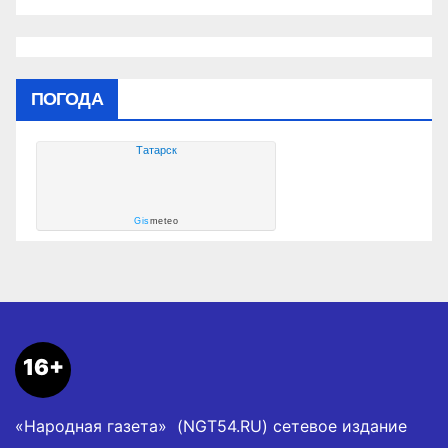
социальных объектах
ПОГОДА
Татарск
Gis
meteo
16+
«Народная газета» (NGT54.RU) сетевое издание