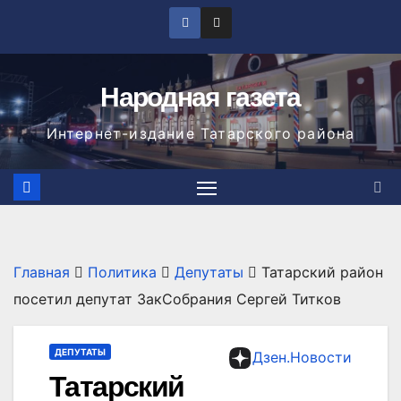
Перейти
к
содержимому
Народная газета
Интернет-издание Татарского района
Главная
Политика
Депутаты
Татарский район
посетил депутат ЗакСобрания Сергей Титков
ДЕПУТАТЫ
Дзен.Новости
Татарский