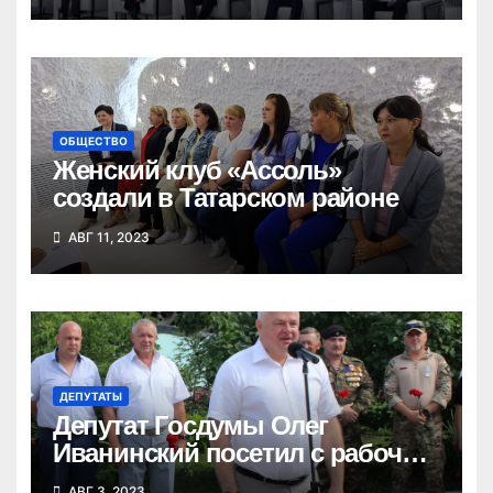
ОБЩЕСТВО
Женский клуб «Ассоль»
создали в Татарском районе
АВГ 11, 2023
ДЕПУТАТЫ
Депутат Госдумы Олег
Иванинский посетил с рабочим
визитом Татарский район
АВГ 3, 2023