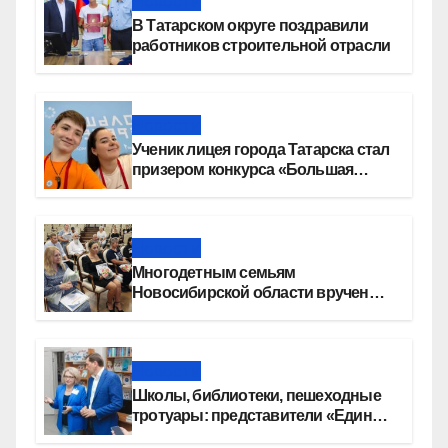
Новости
В Татарском округе поздравили
работников строительной отрасли
Новости
Ученик лицея города Татарска стал
призером конкурса «Большая
перемена»
Новости
Многодетным семьям
Новосибирской области вручены
сертификаты на приобретение
автомобилей
Новости
Школы, библиотеки, пешеходные
тротуары: представители «Единой
России» контролируют работы на