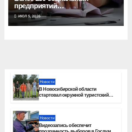
предприятий
зарегистрировано в
ИЮЛ 5, 2026
Новосибирской области
Новости
В Новосибирской области
стартовал окружной туристский
слет молодежи
Новости
Видеозапись обеспечит
прозрачность выборов в Госдуму