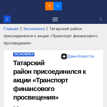
Перейти
к
содержимому
Главная
Экономика
Татарский район
присоединился к акции «Транспорт финансового
просвещения»
ЭКОНОМИКА
Дзен.Новости
Татарский
район присоединился к
акции «Транспорт
финансового
просвещения»