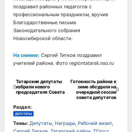
поздравил районных педагогов с
профессиональным праздником, вручив
Благодарственные письма
Законодательного собрания
Новосибирской области.
На снимке:
Сергей Титков поздравил
учителей района. Фото regiontatarsk.nso.ru
Татарские депутаты
Готовность района к
Навигация
избрали нового
зиме обсудили на
председателя Совета
очередной сессии
по
совета депутатов
записям
Раздел:
ДЕПУТАТЫ
Темы:
Депутаты
,
Награды
,
Рабочий визит
,
Сергей Титков
,
Татарский район
,
ТГпост