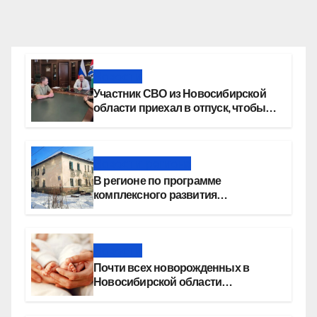
Новости
Участник СВО из Новосибирской
области приехал в отпуск, чтобы
создать семью
Новости региона
В регионе по программе
комплексного развития
территорий построят более 8,4
миллиона квадратных метров
жилья
Новости
Почти всех новорожденных в
Новосибирской области
прикладывают к груди сразу после
рождения