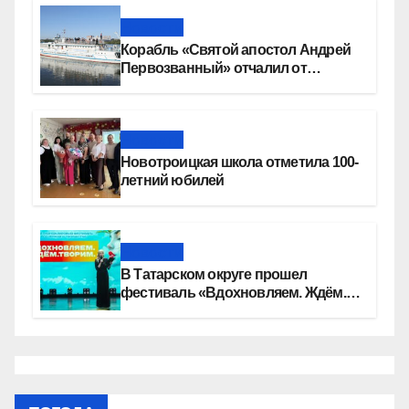
Новости
Корабль «Святой апостол Андрей
Первозванный» отчалил от
набережной Новосибирска
Новости
Новотроицкая школа отметила 100-
летний юбилей
Новости
В Татарском округе прошел
фестиваль «Вдохновляем. Ждём.
Творим»