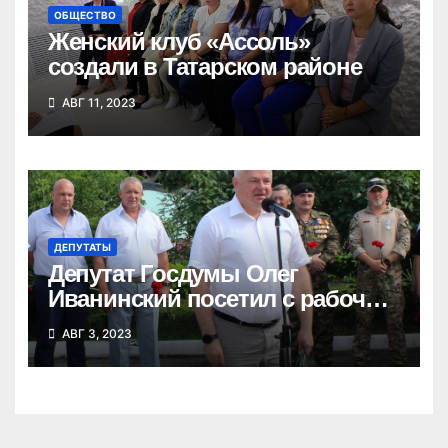
ОБЩЕСТВО
Женский клуб «Ассоль»
создали в Татарском районе
АВГ 11, 2023
ДЕПУТАТЫ
Депутат Госдумы Олег
Иванинский посетил с рабочим
визитом Татарский район
АВГ 3, 2023