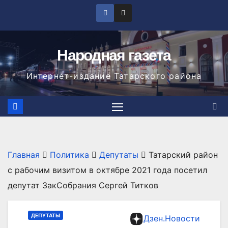
Перейти
к
содержимому
Народная газета
Интернет-издание Татарского района
Главная
Политика
Депутаты
Татарский район
с рабочим визитом в октябре 2021 года посетил
депутат ЗакСобрания Сергей Титков
ДЕПУТАТЫ
Дзен.Новости