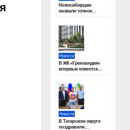
ия
Новосибирцам
назвали точное
количество
выходных дней на
праздники в 2027
году
Новости
В ЖК «Гренландия»
впервые клиентские
дни от крупного
девелопера —
группы компаний
«СОЮЗ»
Новости
В Татарском округе
поздравили