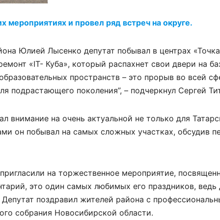
х мероприятиях и провел ряд встреч на округе.
йона Юлией Лысенко депутат побывал в центрах «Точка
емонт «IT- Куба», который распахнет свои двери на ба
образовательных пространств – это прорыв во всей сф
ля подрастающего поколения”, – подчеркнул Сергей Ти
ал внимание на очень актуальной не только для Татарс
гами он побывал на самых сложных участках, обсудив 
а пригласили на торжественное мероприятие, посвящен
тарий, это один самых любимых его праздников, ведь 
. Депутат поздравил жителей района с профессиональ
ого собрания Новосибирской области.