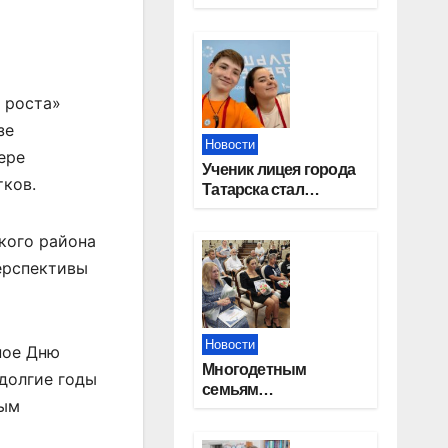
работников
строительной
отрасли
 роста»
зе
Новости
ере
Ученик лицея города
тков.
Татарска стал
призером конкурса
«Большая перемена»
кого района
перспективы
Новости
ное Дню
Многодетным
долгие годы
семьям
ным
Новосибирской
области вручены