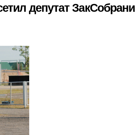
осетил депутат ЗакСобран