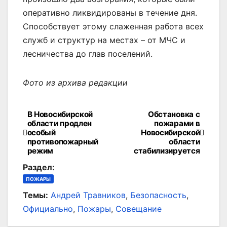
оперативно ликвидированы в течение дня.
Способствует этому слаженная работа всех
служб и структур на местах – от МЧС и
лесничества до глав поселений.
Фото из архива редакции
В Новосибирской
Обстановка с
Навигация
области продлен
пожарами в
особый
Новосибирской
по
противопожарный
области
режим
стабилизируется
записям
Раздел:
ПОЖАРЫ
Темы:
Андрей Травников
,
Безопасность
,
Официально
,
Пожары
,
Совещание