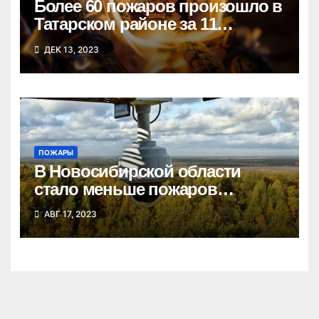
Более 60 пожаров произошло в
Татарском районе за 11
месяцев
ДЕК 13, 2023
ПОЖАРЫ
В Новосибирской области
стало меньше пожаров
благодаря видеомониторингу
АВГ 17, 2023