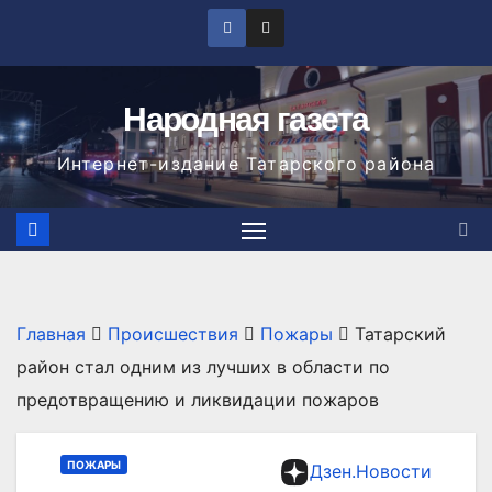
Перейти
к
содержимому
Народная газета
Интернет-издание Татарского района
Главная
Происшествия
Пожары
Татарский
район стал одним из лучших в области по
предотвращению и ликвидации пожаров
ПОЖАРЫ
Дзен.Новости