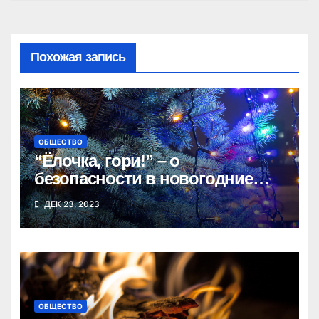
Похожая запись
ОБЩЕСТВО
“Ёлочка, гори!” – о
безопасности в новогодние
праздники напомнили жителям
ДЕК 23, 2023
Татарского района
ОБЩЕСТВО