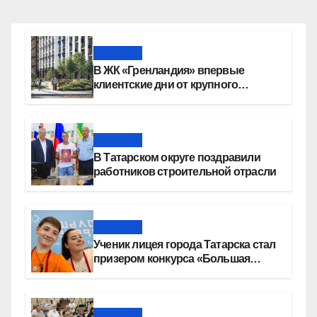
Новости
В ЖК «Гренландия» впервые
клиентские дни от крупного
девелопера — группы компаний
«СОЮЗ»
Новости
В Татарском округе поздравили
работников строительной отрасли
Новости
Ученик лицея города Татарска стал
призером конкурса «Большая
перемена»
Новости